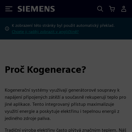
Siemens
K zobrazení této stránky byl použit automatický překlad.
Chcete ji raději zobrazit v angličtině?
Proč Kogenerace?
Kogenerační systémy využívají generátorové soupravy k
napájení připojených zátěží a současně rekuperují teplo pro
jiné aplikace. Tento integrovaný přístup maximalizuje
využití energie a poskytuje elektřinu i tepelnou energii z
jediného zdroje paliva.
Tradiční výroba elektřiny často plýtvá značným teplem. Náš