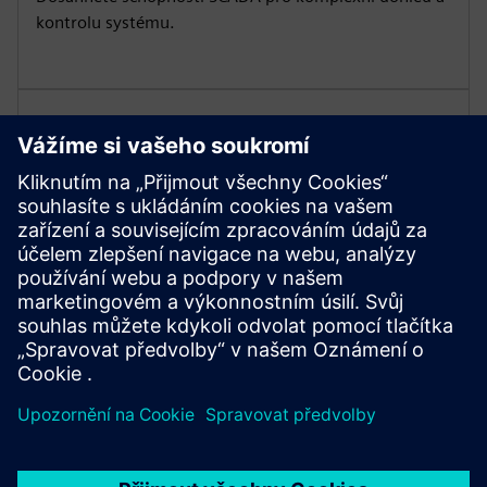
kontrolu systému.
Efektivní využití energie
Využijte pokročilé ovládací prvky ve vašem
kogeneračním rozváděči řízení výkonu k optimalizaci
rekuperace tepla. Navrhněte systémy tak, aby
fungovaly paralelně s nástrojem pro vyváženou energii
a teplo.