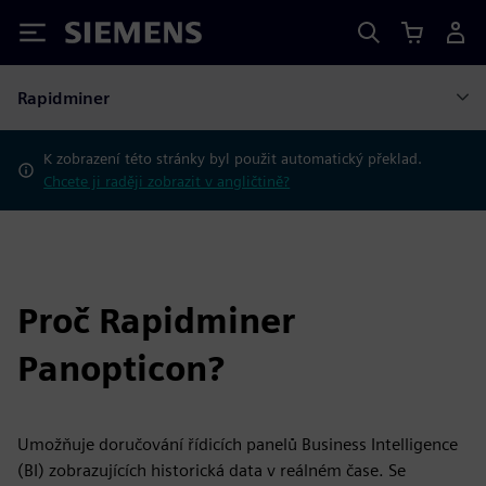
Siemens
Rapidminer
K zobrazení této stránky byl použit automatický překlad.
Chcete ji raději zobrazit v angličtině?
Proč Rapidminer
Panopticon?
Umožňuje doručování řídicích panelů Business Intelligence
(BI) zobrazujících historická data v reálném čase. Se