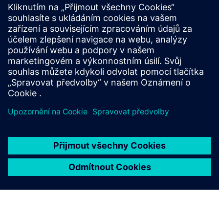
Jaké případy použití
obchodování s cennými papíry
jsou pro Rapidminer
Panopticon nejvhodnější?
Je Rapidminer Panopticon pro
více nájemců?
Které poskytovatele
cloudových služeb podporuje
Rapidminer Panopticon?