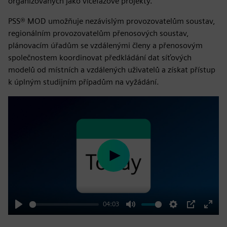
organizovaných jako vícefázové projekty.
PSS® MOD umožňuje nezávislým provozovatelům soustav,
regionálním provozovatelům přenosových soustav,
plánovacím úřadům se vzdálenými členy a přenosovým
společnostem koordinovat předkládání dat síťových
modelů od místních a vzdálených uživatelů a získat přístup
k úplným studijním případům na vyžádání.
Play
04:03
Play
Mute
Settings
PIP
Enter