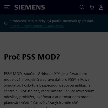
Siemens
K zobrazení této stránky byl použit automatický překlad.
Chcete ji raději zobrazit v angličtině?
Proč PSS MOD?
PSS® MOD, součást Gridscale X™, je software pro
modelování projektů a správu dat pro PSS® E Power
Simulator. Poskytuje bezpečnou webovou aplikaci a
centrální úložiště dat, které umožňuje více uživatelům
odesílat, prohlížet, ověřovat a auditovat data modelu
plánování včetně časově vázaných změn sítě