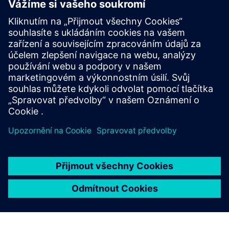
Montáž pouzdra na vyžádání
Automaticky sestavujte kompletní, připravené k
simulaci plánovací případy pro libovolné datum studie
pomocí integrovaných dat projektu, profilu a
hodnocení.