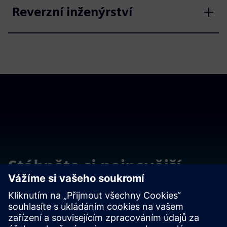
Reverzní inženýrství
Stáhněte si nejnovější
verzi
Valor CAM350 verze 15.2 je nejnovější verze.
Stáhnout z
centra podpory
.