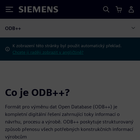
Siemens
ODB++
K zobrazení této stránky byl použit automatický překlad.
Chcete ji raději zobrazit v angličtině?
Co je ODB++?
Formát pro výměnu dat Open Database (ODB++) je
kompletní digitální řešení zahrnující toky informací o
návrhu, procesu a výrobě. ODB++ poskytuje strukturovaný
způsob přenosu všech potřebných konstrukčních informací
výrobcům