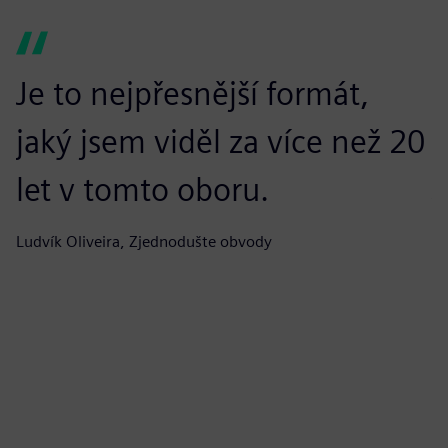
Je to nejpřesnější formát,
O
jaký jsem viděl za více než 20
s
let v tomto oboru.
Ju
Ludvík Oliveira, Zjednodušte obvody