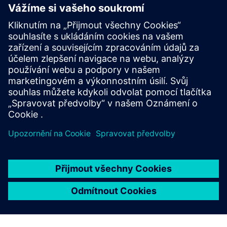
a další.
Projít si zdroje
Zahájení partnerství
Podívejte se na naše současné partnery a poté požádejte o
to, abyste se stali jedním.