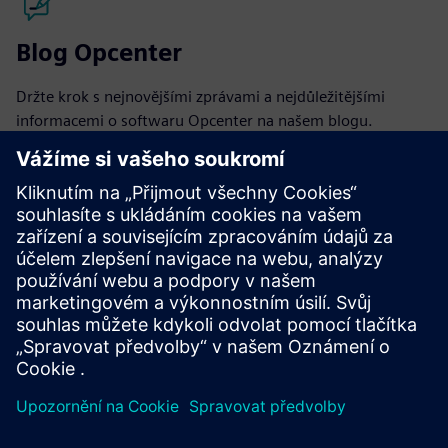
Blog Opcenter
Držte krok s nejnovějšími zprávami a nejdůležitějšími
informacemi o softwaru Opcenter na našem blogu.
Navštivte blog
Komunita Opcenter
Připojte se ke konverzaci nebo získejte odpovědi na všechny
vaše otázky týkající se softwaru Opcenter.
Navštivte komunitu