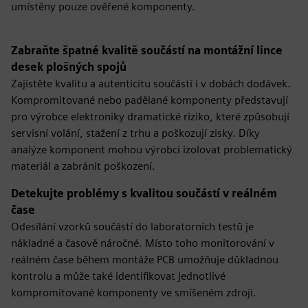
umístěny pouze ověřené komponenty.
Zabraňte špatné kvalitě součástí na montážní lince
desek plošných spojů
Zajistěte kvalitu a autenticitu součástí i v dobách dodávek.
Kompromitované nebo padělané komponenty představují
pro výrobce elektroniky dramatické riziko, které způsobují
servisní volání, stažení z trhu a poškozují zisky. Díky
analýze komponent mohou výrobci izolovat problematický
materiál a zabránit poškození.
Detekujte problémy s kvalitou součástí v reálném
čase
Odesílání vzorků součástí do laboratorních testů je
nákladné a časově náročné. Místo toho monitorování v
reálném čase během montáže PCB umožňuje důkladnou
kontrolu a může také identifikovat jednotlivé
kompromitované komponenty ve smíšeném zdroji.