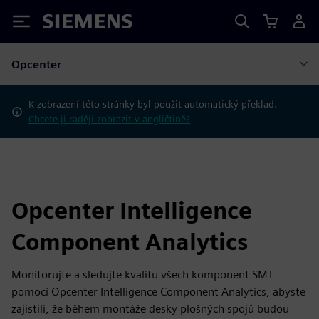
Siemens
Opcenter
K zobrazení této stránky byl použit automatický překlad.
Chcete ji raději zobrazit v angličtině?
Opcenter Intelligence
Component Analytics
Monitorujte a sledujte kvalitu všech komponent SMT
pomocí Opcenter Intelligence Component Analytics, abyste
zajistili, že během montáže desky plošných spojů budou