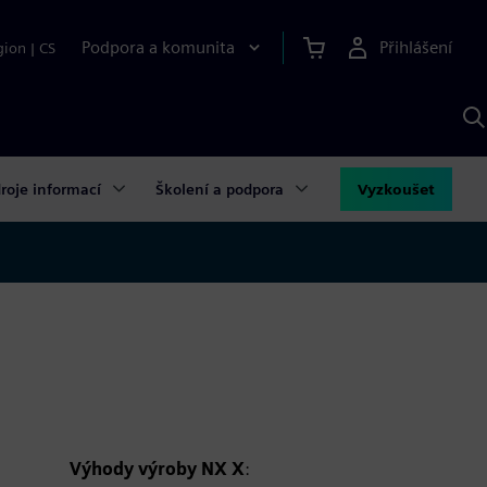
Podpora a komunita
Přihlášení
gion
|
CS
H
p
A
S
roje informací
Školení a podpora
Vyzkoušet
Výhody výroby NX X
: