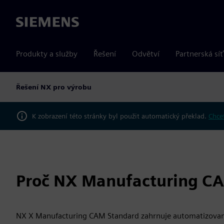
Siemens
Produkty a služby
Řešení
Odvětví
Partnerská síť
Řešení NX pro výrobu
K zobrazení této stránky byl použit automatický překlad.
Chcet
Proč NX Manufacturing C
NX X Manufacturing CAM Standard zahrnuje automatizovan