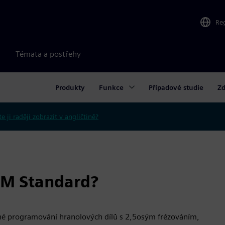
Re
Témata a postřehy
Produkty
Funkce
Případové studie
Zd
e ji raději zobrazit v angličtině?
AM Standard?
é programování hranolových dílů s 2,5osým frézováním,