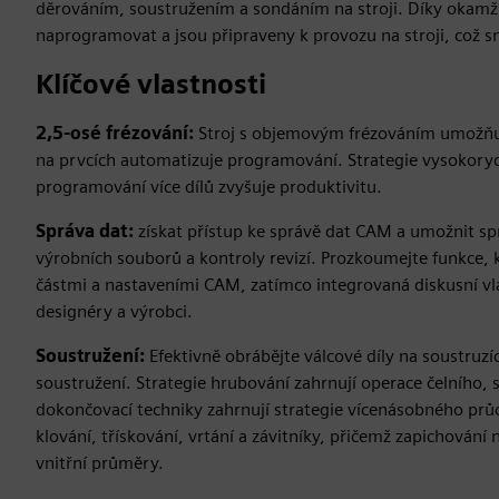
děrováním, soustružením a sondáním na stroji. Díky okam
naprogramovat a jsou připraveny k provozu na stroji, což s
Klíčové vlastnosti
2,5-osé frézování:
Stroj s objemovým frézováním umožňuj
na prvcích automatizuje programování. Strategie vysokory
programování více dílů zvyšuje produktivitu.
Správa dat:
získat přístup ke správě dat CAM a umožnit sp
výrobních souborů a kontroly revizí. Prozkoumejte funkce, k
částmi a nastaveními CAM, zatímco integrovaná diskusní vlá
designéry a výrobci.
Soustružení:
Efektivně obrábějte válcové díly na soustru
soustružení. Strategie hrubování zahrnují operace čelního, 
dokončovací techniky zahrnují strategie vícenásobného průc
klování, třískování, vrtání a závitníky, přičemž zapichování n
vnitřní průměry.