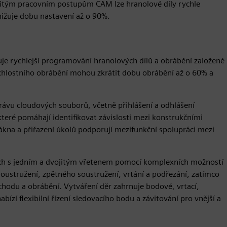
žitým pracovním postupům CAM lze hranolové díly rychle
nižuje dobu nastavení až o 90%.
e rychlejší programování hranolových dílů a obrábění založené
chlostního obrábění mohou zkrátit dobu obrábění až o 60% a
rávu cloudových souborů, včetně přihlášení a odhlášení
teré pomáhají identifikovat závislosti mezi konstrukčními
kna a přiřazení úkolů podporují mezifunkční spolupráci mezi
zích s jedním a dvojitým vřetenem pomocí komplexních možností
soustružení, zpětného soustružení, vrtání a podřezání, zatímco
hodu a obrábění. Vytváření děr zahrnuje bodové, vrtací,
abízí flexibilní řízení sledovacího bodu a závitování pro vnější a