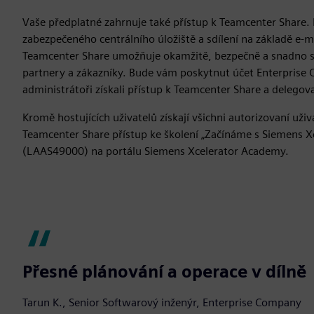
Vaše předplatné zahrnuje také přístup k Teamcenter Share.
zabezpečeného centrálního úložiště a sdílení na základě e-
Teamcenter Share umožňuje okamžitě, bezpečně a snadno s
partnery a zákazníky. Bude vám poskytnut účet Enterprise 
administrátoři získali přístup k Teamcenter Share a delegova
Kromě hostujících uživatelů získají všichni autorizovaní uži
Teamcenter Share přístup ke školení „Začínáme s Siemens 
(LAAS49000) na portálu Siemens Xcelerator Academy.
Přesné plánování a operace v dílně
Tarun K., Senior Softwarový inženýr, Enterprise Company