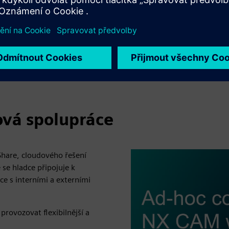
ová spolupráce
Share, cloudového řešení
se hladce připojuje k
e s interními a externími
provozovat flexibilnější a