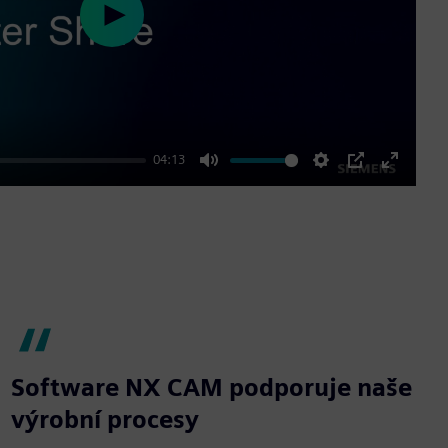
Play
04:13
Mute
Settings
PIP
Enter
fullscre
Software NX CAM podporuje naše
výrobní procesy