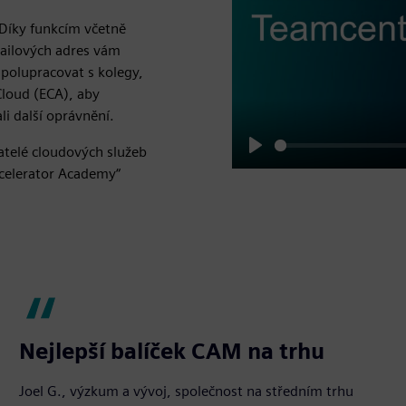
 Díky funkcím včetně
mailových adres vám
polupracovat s kolegy,
Cloud (ECA), aby
li další oprávnění.
vatelé cloudových služeb
Play
Xcelerator Academy“
Nejlepší balíček CAM na trhu
Joel G., výzkum a vývoj, společnost na středním trhu