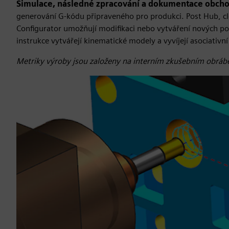
Simulace, následné zpracování a dokumentace obch
generování G-kódu připraveného pro produkci. Post Hub, cl
Configurator umožňují modifikaci nebo vytváření nových pos
instrukce vytvářejí kinematické modely a vyvíjejí asociativn
Metriky výroby jsou založeny na interním zkušebním obrábě