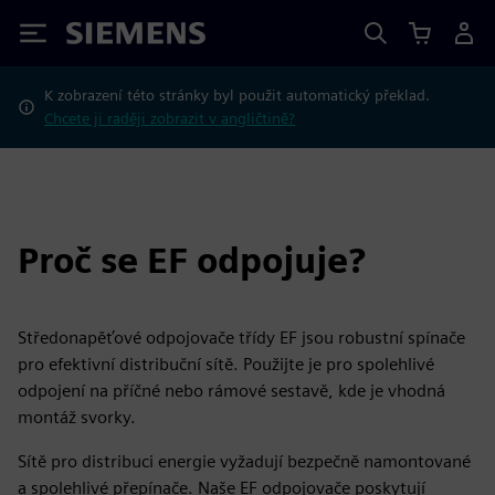
Siemens
K zobrazení této stránky byl použit automatický překlad.
Chcete ji raději zobrazit v angličtině?
Proč se EF odpojuje?
Středonapěťové odpojovače třídy EF jsou robustní spínače
pro efektivní distribuční sítě. Použijte je pro spolehlivé
odpojení na příčné nebo rámové sestavě, kde je vhodná
montáž svorky.
Sítě pro distribuci energie vyžadují bezpečně namontované
a spolehlivé přepínače. Naše EF odpojovače poskytují