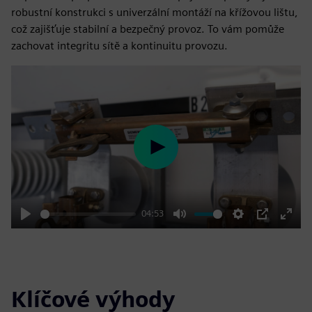
robustní konstrukci s univerzální montáží na křížovou lištu,
což zajišťuje stabilní a bezpečný provoz. To vám pomůže
zachovat integritu sítě a kontinuitu provozu.
Play
04:53
Play
Mute
Settings
PIP
Enter
fulls
Klíčové výhody