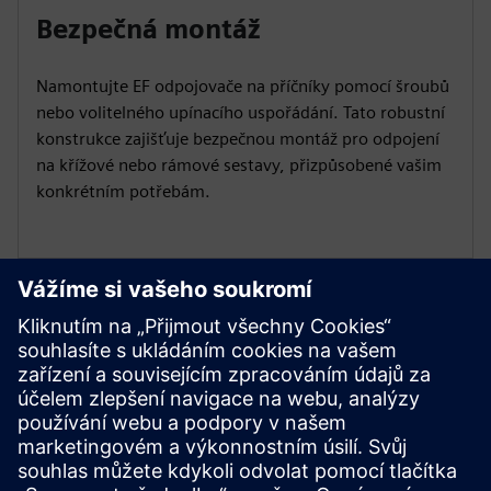
Bezpečná montáž
Namontujte EF odpojovače na příčníky pomocí šroubů
nebo volitelného upínacího uspořádání. Tato robustní
konstrukce zajišťuje bezpečnou montáž pro odpojení
na křížové nebo rámové sestavy, přizpůsobené vašim
konkrétním potřebám.
Přizpůsobte si své řešení
Pro bezpečný provoz použijte háčky pro odlomení
zátěže. Vyberte si mezi polymerovými nebo
porcelánovými izolátory, které splňují vaše specifické
požadavky aplikace pro zvýšenou spolehlivost.