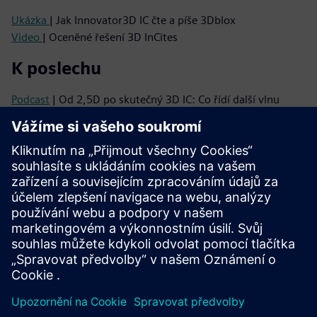
Ukázka
| Jak Innovator3D IC čte a píše 3Dblox
Video
| Oceněné řešení 3D InCites
K poslechu
Podcast
| Od 2,5D po skutečný 3D IC: Co řídí další vlnu
integrace
Podcast
| Proč 3D integrované obvody potřebují změnu
myšlení - a jak to uskutečnit
K přečtení
Brožura
| Sada řešení Innovator3D IC
Série elektronických knih
| Váš průvodce úspěšnou
heterogenní integrací