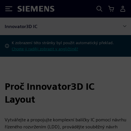
Siemens
Innovator3D IC
K zobrazení této stránky byl použit automatický překlad.
Chcete ji raději zobrazit v angličtině?
Proč Innovator3D IC
Layout
Vytvářejte a propojujte komplexní balíčky IC pomocí návrhu
řízeného rozvržením (LDD), provádějte souběžný návrh