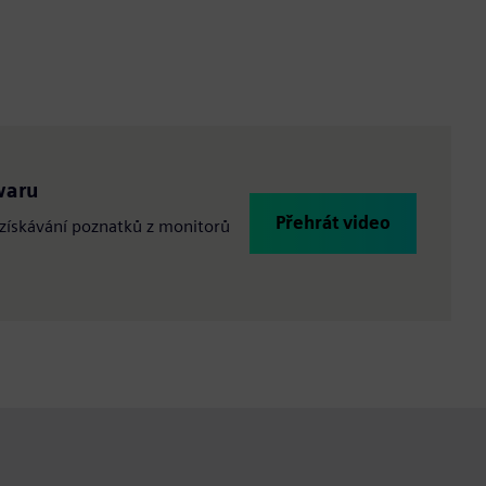
waru
Přehrát video
k získávání poznatků z monitorů