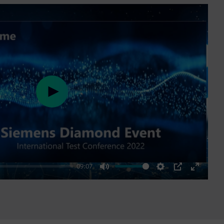
Play
09:07
Mute
Settings
PIP
Enter
fullscre