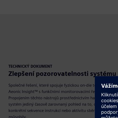
TECHNICKÝ DOKUMENT
Zlepšení pozorovatelnosti systému
Společné řešení, které spojuje fyzickou on-die telemetrii z
Aeonic Insight™ s funkčními monitorovacími řešeními od T
Propojením těchto nástrojů prostřednictvím hardwarového 
systém jediný časově zarovnaný pohled na to, co se stalo a 
konkrétní sekvence instrukcí nebo aktivitu sběrnice s fyzic
způsobily.