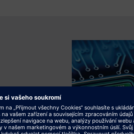
 detektoru poklesu Movellus
essent Embedded Analytics.
křížového spouštění nabízí
proč, přímo koreluje
kými událostmi PDN, které je