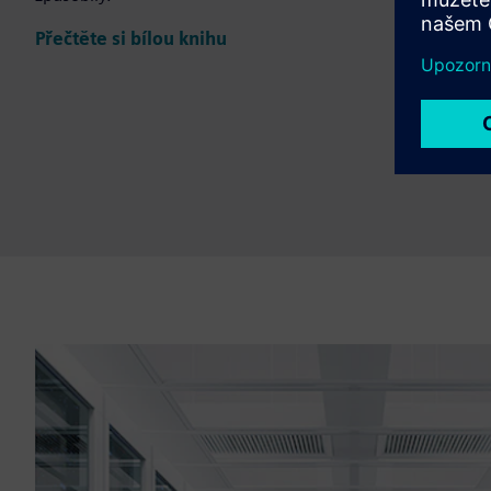
Přečtěte si bílou knihu