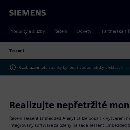
Siemens
Produkty a služby
Řešení
Odvětví
Partnerská síť
Tessent
K zobrazení této stránky byl použit automatický překlad.
Chcet
Realizujte nepřetržité mon
Řešení Tessent Embedded Analytics lze použít k vytváření m
Integrovaný software založený na sadě Tessent Embedded S