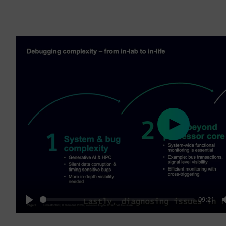
Play
09:21
Play