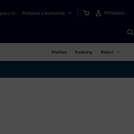
Podpora a komunita
Přihlášení
gion
|
CS
H
p
A
S
Přehled
Produkty
Řešení