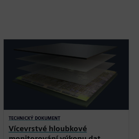
TECHNICKÝ DOKUMENT
Vícevrstvé hloubkové
monitorování výkonu dat