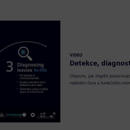
VIDEO
Detekce, diagnost
Objevte, jak zlepšit pozorova
reálném čase a funkčního mon
Mute
Settings
PIP
Enter
fullscreen