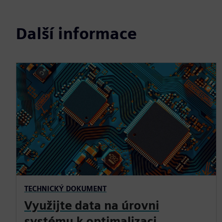
Další informace
TECHNICKÝ DOKUMENT
Využijte data na úrovni
systému k optimalizaci