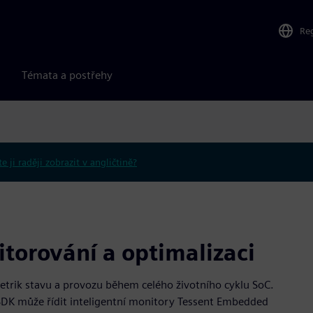
Re
Témata a postřehy
e ji raději zobrazit v angličtině?
itorování a optimalizaci
etrik stavu a provozu během celého životního cyklu SoC.
DK může řídit inteligentní monitory Tessent Embedded