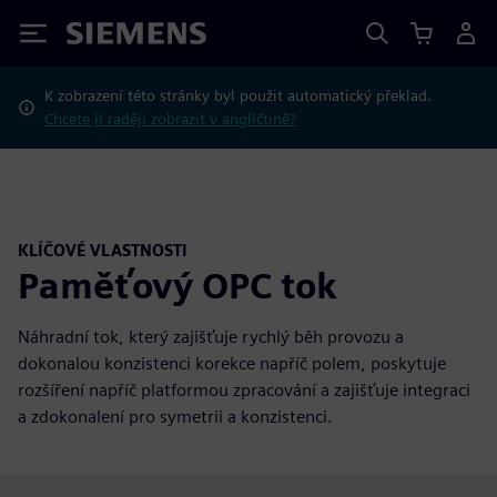
Siemens
K zobrazení této stránky byl použit automatický překlad.
Chcete ji raději zobrazit v angličtině?
KLÍČOVÉ VLASTNOSTI
Paměťový OPC tok
Náhradní tok, který zajišťuje rychlý běh provozu a
dokonalou konzistenci korekce napříč polem, poskytuje
rozšíření napříč platformou zpracování a zajišťuje integraci
a zdokonalení pro symetrii a konzistenci.