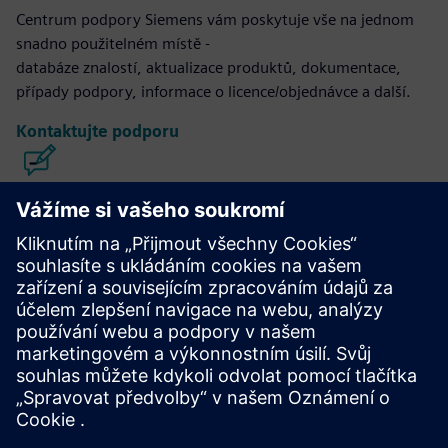
Centrum podpory Siemens vám poskytuje vše na jednom
snadno použitelném místě -
databáze znalostí, aktualizace produktů, dokumentace,
případy podpory, informace o licence/objednávce a další.
Kontaktujte podporu
Konstrukce a výroba integrovaných
obvodů Calibre
Sada nástrojů Calibre poskytuje přesné, efektivní a
komplexní ověřování a optimalizaci integrovaných obvodů
napříč všemi uzly procesů a styly návrhu a zároveň
minimalizuje využití zdrojů a plány páskování.
Učte se od odborníků