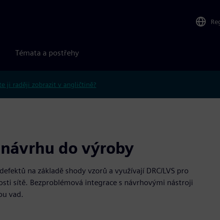
Re
Témata a postřehy
e ji raději zobrazit v angličtině?
 návrhu do výroby
efektů na základě shody vzorů a využívají DRC/LVS pro
osti sítě. Bezproblémová integrace s návrhovými nástroji
ou vad.