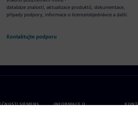
databáze znalostí, aktualizace produktů, dokumentace,
případy podpory, informace o licence/objednávce a další.
Kontaktujte podporu
EČNOSTI SIEMENS
INFORMACE O
KONT
SPOLEČNOSTI
Konta
Společnost
Celos
Vztahy s investory