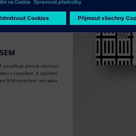
 SEM
M umožňuje přesné ukotvení
tu v rozvržení. K zajištění
nání SEM-rozvržení, extrakce