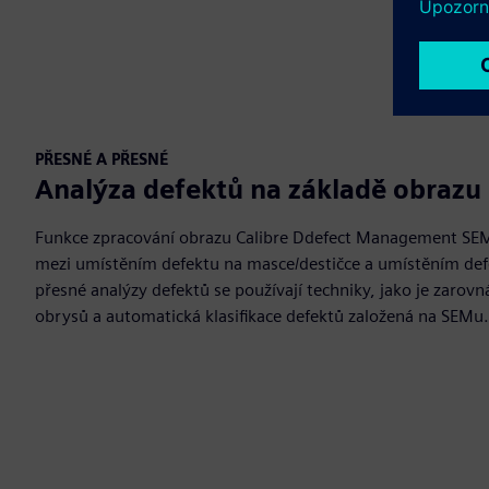
PŘESNÉ A PŘESNÉ
Analýza defektů na základě obrazu
Funkce zpracování obrazu Calibre Ddefect Management SE
mezi umístěním defektu na masce/destičce a umístěním defek
přesné analýzy defektů se používají techniky, jako je zarov
obrysů a automatická klasifikace defektů založená na SEMu.