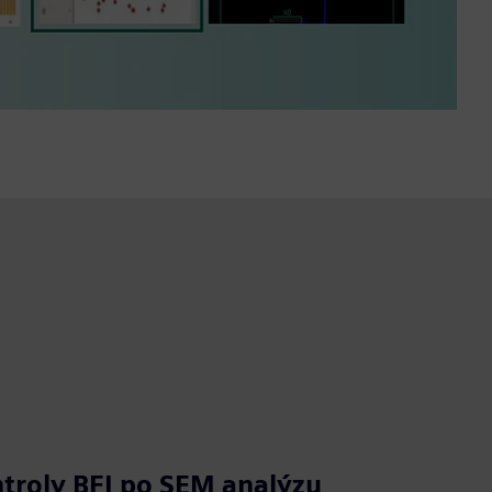
troly BFI po SEM analýzu