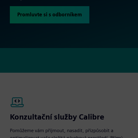
Promluvte si s odborníkem
Konzultační služby Calibre
Pomůžeme vám přijmout, nasadit, přizpůsobit a
optimalizovat vaše složitá návrhová prostředí. Přímý