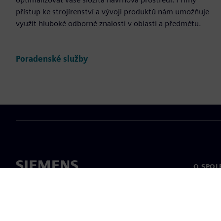
přístup ke strojírenství a vývoji produktů nám umožňuje
využít hluboké odborné znalosti v oblasti a předmětu.
Poradenské služby
O SPOL
O nás
Vedení