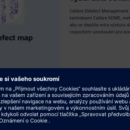
Calibre Ddefect Management p
technikami Calibre SONR, met
aby se zlepšila míra výskytu 
rozpočtem vzorkování pro ko