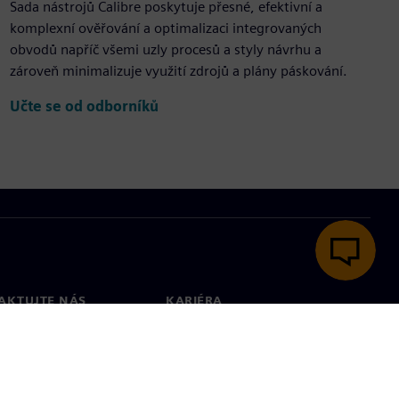
Sada nástrojů Calibre poskytuje přesné, efektivní a
komplexní ověřování a optimalizaci integrovaných
obvodů napříč všemi uzly procesů a styly návrhu a
zároveň minimalizuje využití zdrojů a plány páskování.
Učte se od odborníků
AKTUJTE NÁS
KARIÉRA
kt
Pracovní místa a kariéra
větové pobočky
Otevřené pracovní pozice