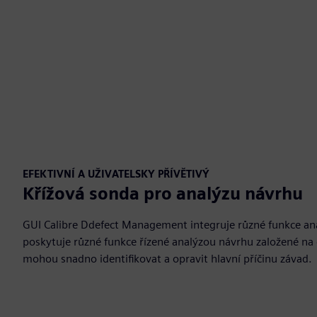
EFEKTIVNÍ A UŽIVATELSKY PŘÍVĚTIVÝ
Křížová sonda pro analýzu návrhu
GUI Calibre Ddefect Management integruje různé funkce ana
poskytuje různé funkce řízené analýzou návrhu založené na 
mohou snadno identifikovat a opravit hlavní příčinu závad.