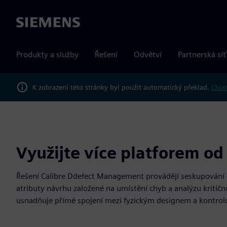
Siemens
Produkty a služby
Řešení
Odvětví
Partnerská síť
K zobrazení této stránky byl použit automatický překlad.
Chcet
Využijte více platforem od
Řešení Calibre Ddefect Management provádějí seskupování d
atributy návrhu založené na umístění chyb a analýzu kritičn
usnadňuje přímé spojení mezi fyzickým designem a kontrol