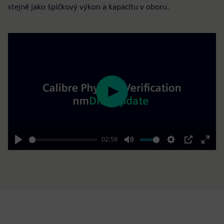
stejně jako špičkový výkon a kapacitu v oboru.
Play
02:59
Play
Mute
Settings
PIP
Enter
fulls