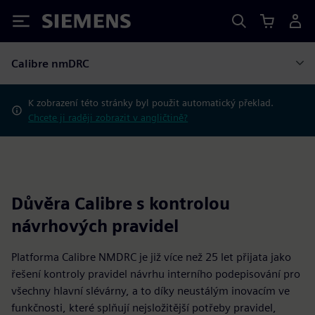
Siemens
Calibre nmDRC
K zobrazení této stránky byl použit automatický překlad.
Chcete ji raději zobrazit v angličtině?
Důvěra Calibre s kontrolou
návrhových pravidel
Platforma Calibre NMDRC je již více než 25 let přijata jako
řešení kontroly pravidel návrhu interního podepisování pro
všechny hlavní slévárny, a to díky neustálým inovacím ve
funkčnosti, které splňují nejsložitější potřeby pravidel,