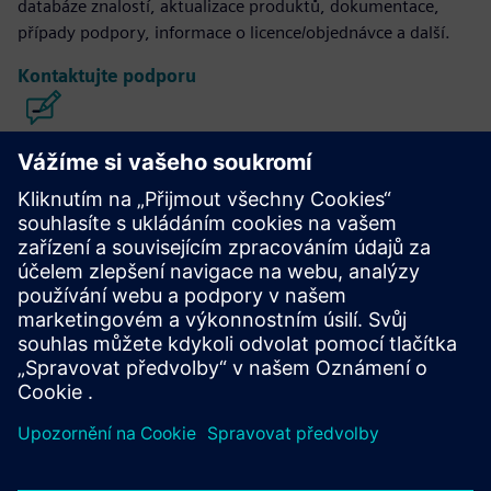
databáze znalostí, aktualizace produktů, dokumentace,
případy podpory, informace o licence/objednávce a další.
Kontaktujte podporu
Konstrukce a výroba integrovaných
obvodů Calibre
Sada nástrojů Calibre poskytuje přesné, efektivní a
komplexní ověřování a optimalizaci integrovaných obvodů
napříč všemi uzly procesů a styly návrhu a zároveň
minimalizuje využití zdrojů a plány páskování.
Učte se od odborníků