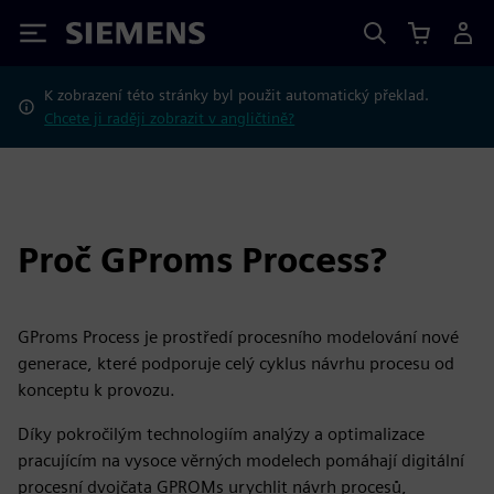
Siemens
K zobrazení této stránky byl použit automatický překlad.
Chcete ji raději zobrazit v angličtině?
Proč GProms Process?
GProms Process je prostředí procesního modelování nové
generace, které podporuje celý cyklus návrhu procesu od
konceptu k provozu.
Díky pokročilým technologiím analýzy a optimalizace
pracujícím na vysoce věrných modelech pomáhají digitální
procesní dvojčata GPROMs urychlit návrh procesů,