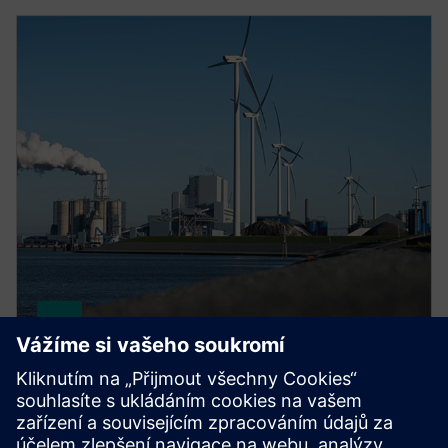
gPROMS for sustainability
Use Digital Twins to accelerate low-carbon process
innovation. Systematically explore designs and