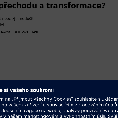
i přechodu a transformace?
at nebo zjednodušit
del
enzování a model řízení
tách