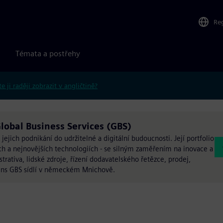
Re
Témata a postřehy
e ji raději zobrazit v angličtině?
lobal Business Services (GBS)
jich podnikání do udržitelné a digitální budoucnosti. Její portfolio
ch a nejnovějších technologiích - se silným zaměřením na inovace a
strativa, lidské zdroje, řízení dodavatelského řetězce, prodej,
mens GBS sídlí v německém Mnichově.