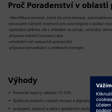
Proč Poradenství v oblast
- Identifikace procesů, které lze centralizovat, automatizov
-posouzení různých možností pro sourcingový a dodací mo
-optimální definice cíle s ohledem na zdroje, umístění, dim
-příprava scénářů business case
-umožnění rolí vedoucích pracovníků
-příprava komunikační a změnové strategie
Výhody
Potenciál úspory nákladů 15-35%
Špičkové znalosti v oblasti inovací a digitalizace
propojení, znalosti a data o globálních obchodních lokali