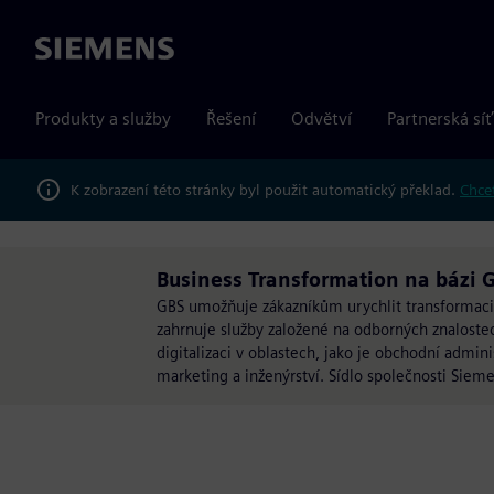
Siemens
Produkty a služby
Řešení
Odvětví
Partnerská síť
K zobrazení této stránky byl použit automatický překlad.
Chcet
Business Transformation na bázi G
GBS umožňuje zákazníkům urychlit transformaci je
zahrnuje služby založené na odborných znaloste
digitalizaci v oblastech, jako je obchodní admini
marketing a inženýrství. Sídlo společnosti Sie