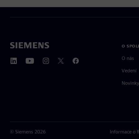
O SPOL
O nás
Vedení
Novinky 
©
Siemens
2026
Informace o 