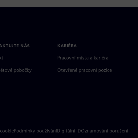
AKTUJTE NÁS
KARIÉRA
kt
Pracovní místa a kariéra
větové pobočky
Otevřené pracovní pozice
cookie
Podmínky používání
Digitální ID
Oznamování porušení