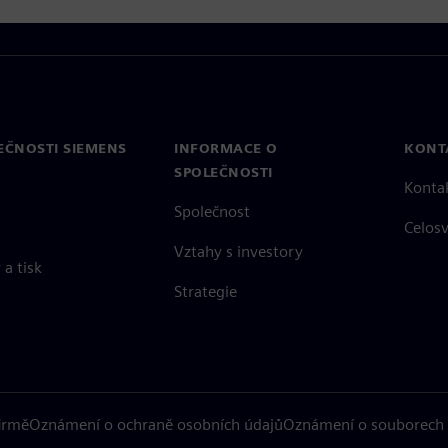
EČNOSTI SIEMENS
INFORMACE O
KONT
SPOLEČNOSTI
Konta
Společnost
Celos
Vztahy s investory
a tisk
Strategie
firmě
Oznámení o ochraně osobních údajů
Oznámení o souborech 