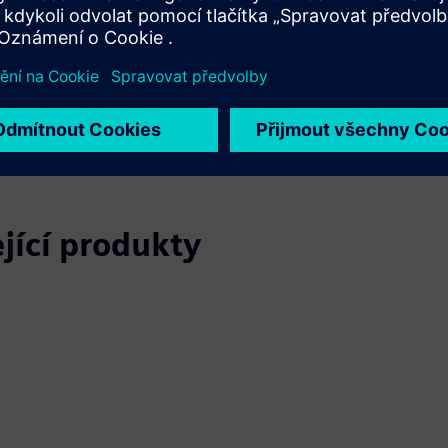
d
ožné
ející produkty