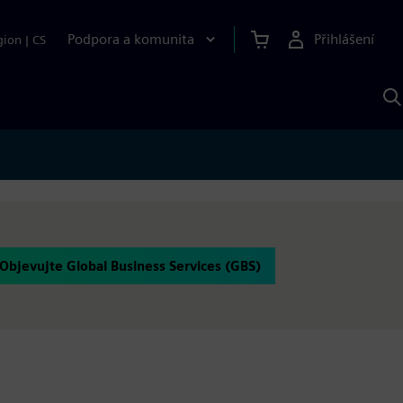
Podpora a komunita
Přihlášení
gion
|
CS
H
p
A
S
Objevujte Global Business Services (GBS)