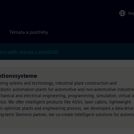
Re
Témata a postřehy
e ji raději zobrazit v angličtině?
ktionssysteme
ring sytems and technology, industrial plant construction and
obotic automation plants for automotive and non-automotive industrie
hanical and electrical engineering, programming, simulation, virtual 
nce. We offer intelligent products like AGVs, laser cabins, lightweight
To optimize plants and engineering process, we developed a data-driv
ng-term Siemens partner, we co-create intelligent solutions for autom