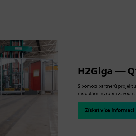
H2Giga — Qt
S pomocí partnerů projektu
modulární výrobní závod na
Získat více informací