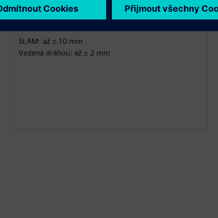
Velmi vysoká přesnost
SLAM: až ± 10 mm
Vedená dráhou: až ± 2 mm