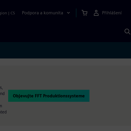
Podpora a komunita
Přihlášení
gion
|
CS
H
p
A
S
s,
and
Objevujte FFT Produktionssysteme
en
ated