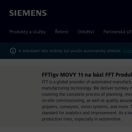
Siemens
Produkty a služby
Řešení
Odvětví
Partnerská síť
K zobrazení této stránky byl použit automatický překlad.
Chcet
FFTigv MOVY 1t na bázi FFT Produ
FFT is a global provider of automated manufactu
manufacturing technology. We deliver turnkey r
covering the complete process of planning, mec
on-site commissioning, as well as quality assura
grippers, conveyors, vision systems, and more. 
standard for analytics and improvement. As a lo
production lines, especially in automotive.