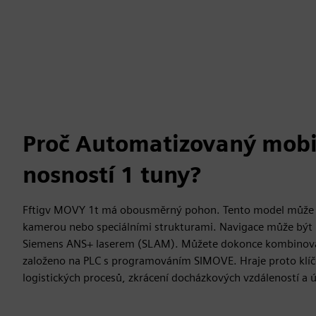
Proč Automatizovaný mobil
nosností 1 tuny?
Fftigv MOVY 1t má obousměrný pohon. Tento model může b
kamerou nebo speciálními strukturami. Navigace může být 
Siemens ANS+ laserem (SLAM). Můžete dokonce kombinovat o
založeno na PLC s programováním SIMOVE. Hraje proto klíčov
logistických procesů, zkrácení docházkových vzdáleností a 