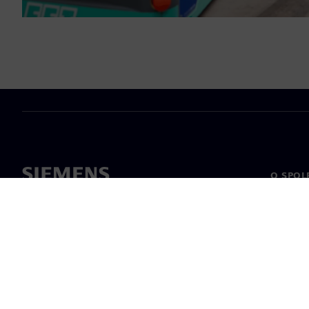
O SPOL
O nás
Vedení
Novinky 