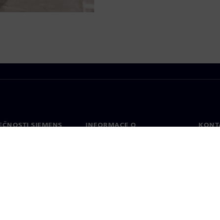
EČNOSTI SIEMENS
INFORMACE O
KONT
SPOLEČNOSTI
Konta
Společnost
Celos
Vztahy s investory
a tisk
Strategie