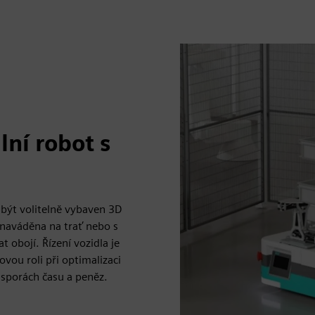
ní robot s
ýt volitelně vybaven 3D
naváděna na trať nebo s
bojí. Řízení vozidla je
ou roli při optimalizaci
úsporách času a peněz.