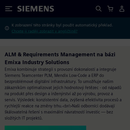
Siemens
K zobrazení této stránky byl použit automatický překlad.
Chcete ji raději zobrazit v angličtině?
ALM & Requirements Management na bázi
Emixa Industry Solutions
Emixa kombinuje strategii s provozní dokonalostí a integruje
Siemens Teamcenter PLM, Mendix Low-Code a ERP do
bezproblémové digitální infrastruktury. To umožňuje našim
zákazníkům optimalizovat jejich hodnotový řetězec - od nápadů
na produkt přes design a inženýrství až po výrobu, provoz a
servis. Výsledek: konzistentní data, zvýšená efektivita procesů a
rychlejší reakce na změny trhu.<br/>Naši odborníci dodávají
škálovatelná řešení s maximální návratností investic — bez
složitých IT projektů.