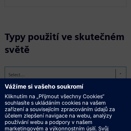
Typy použití ve skutečném
světě
Select...
Automobilový ALM a
sledovatelnost s Emixou
Emixa pomáhá automobilovým týmům implementovat
Polarion pro správu požadavků, změn a sledovatelnosti v