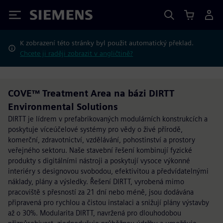
Siemens
K zobrazení této stránky byl použit automatický překlad.
Chcete ji raději zobrazit v angličtině?
COVE™ Treatment Area na bázi DIRTT
Environmental Solutions
DIRTT je lídrem v prefabrikovaných modulárních konstrukcích a
poskytuje víceúčelové systémy pro vědy o živé přírodě,
komerční, zdravotnictví, vzdělávání, pohostinství a prostory
veřejného sektoru. Naše stavební řešení kombinují fyzické
produkty s digitálními nástroji a poskytují vysoce výkonné
interiéry s designovou svobodou, efektivitou a předvídatelnými
náklady, plány a výsledky. Řešení DIRTT, vyrobená mimo
pracoviště s přesností za 21 dní nebo méně, jsou dodávána
připravená pro rychlou a čistou instalaci a snižují plány výstavby
až o 30%. Modularita DIRTT, navržená pro dlouhodobou