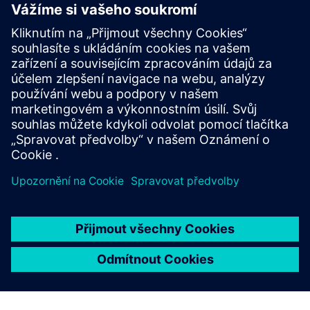
související produkty
Další informace a zdroje
Brožura COVE™
Prozkoumejte COVE na Dirtt.com