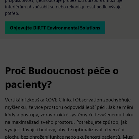
přizpůsobivost, zjednodušuje průběžnou údržbu a umožňuje
interiérům přizpůsobit se nebo rekonfigurovat podle vývoje
potřeb.
Objevujte DIRTT Environmental Solutions
Proč Budoucnost péče o
pacienty?
Vertikální zkouška COVE Clinical Observation zpochybňuje
myšlenku, že více prostoru odpovídá lepší péči. Jak se mění
kódy a postupy, zdravotnické systémy čelí zvýšenému tlaku
na maximalizaci svého prostoru. Potřebujete způsob, jak
vyvíjet stávající budovy, abyste optimalizovali čtvereční
plochu bez ohrožení funkce nebo zkušeností pacientů. Musí