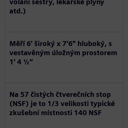
volání sestry, lékařské plyny
atd.)
Měří 6' široký x 7'6" hluboký, s
vestavěným úložným prostorem
1' 4 ½“
Na 57 čistých čtverečních stop
(NSF) je to 1/3 velikosti typické
zkušební místnosti 140 NSF