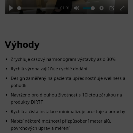
01:01
Play
Mute
Settings
PIP
Enter
fulls
Výhody
Zrychluje časový harmonogram výstavby až o 30%
Rychlá výroba zajišťuje rychlé dodání
Design zaměřený na pacienta upřednostňuje wellness a
pohodlí
Navrženo pro dlouhou životnost s 10letou zárukou na
produkty DIRTT
Rychlá a čistá instalace minimalizuje prostoje a poruchy
Nabízí některé možnosti přizpůsobení materiálů,
povrchových úprav a měření