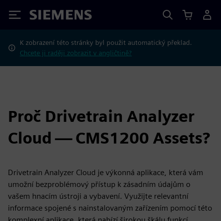
Siemens
K zobrazení této stránky byl použit automatický překlad.
Chcete ji raději zobrazit v angličtině?
Proč Drivetrain Analyzer
Cloud — CMS1200 Assets?
Drivetrain Analyzer Cloud je výkonná aplikace, která vám
umožní bezproblémový přístup k zásadním údajům o
vašem hnacím ústroji a vybavení. Využijte relevantní
informace spojené s nainstalovaným zařízením pomocí této
komplexní aplikace, která nabízí širokou škálu funkcí