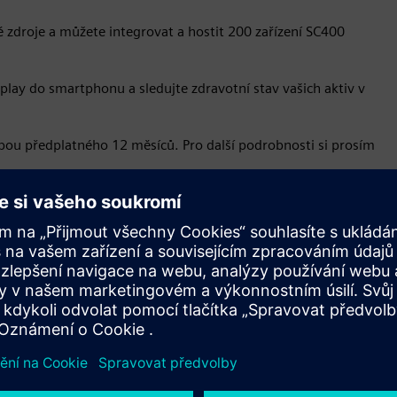
 zdroje a můžete integrovat a hostit 200 zařízení SC400
play do smartphonu a sledujte zdravotní stav vašich aktiv v
bou předplatného 12 měsíců. Pro další podrobnosti si prosím
Rychlost příjmu a ukládání dat