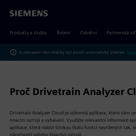
Siemens
Produkty a služby
Řešení
Odvětví
Partnerská síť
K zobrazení této stránky byl použit automatický překlad.
Chcet
Proč Drivetrain Analyzer C
Drivetrain Analyzer Cloud je výkonná aplikace, která vám
hnacím ústroji a vybavení. Využijte relevantní informace 
aplikace, která nabízí širokou škálu funkcí navržených tak
náročnosti vašeho hnacího ústrojí.