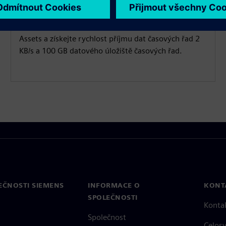
časových řad
Vyberte si předplatné Drivetrain Analyzer Cloud 200
Assets a získejte rychlost příjmu dat časových řad 2
KB/s a 100 GB datového úložiště časových řad.
EČNOSTI SIEMENS
INFORMACE O
KONT
SPOLEČNOSTI
Konta
Společnost
Celos