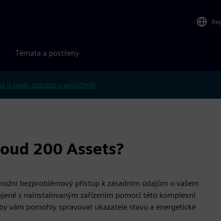
Re
Témata a postřehy
e ji raději zobrazit v angličtině?
loud 200 Assets?
 umožní bezproblémový přístup k zásadním údajům o vašem
spojené s nainstalovaným zařízením pomocí této komplexní
, aby vám pomohly spravovat ukazatele stavu a energetické