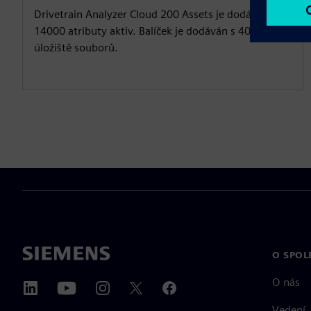
Drivetrain Analyzer Cloud 200 Assets je dodáván s
14000 atributy aktiv. Balíček je dodáván s 40 GB
úložiště souborů.
O SPOL
O nás
Vedení