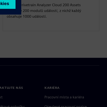
Balíček Drivetrain Analyzer Cloud 200 Assets
obsahuje 200 modulů událostí, z nichž každý
obsahuje 1000 událostí.
AKTUJTE NÁS
KARIÉRA
kt
Pracovní místa a kariéra
větové pobočky
Otevřené pracovní pozice