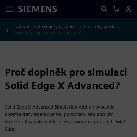
Siemens
K zobrazení této stránky byl použit automatický překlad.
Chcete ji raději zobrazit v angličtině?
Proč doplněk pro simulaci
Solid Edge X Advanced?
Solid Edge X Advanced Simulation Add-on vybavuje
konstruktéry integrovanou pokročilou simulací pro
strukturální analýzu dílů a sestav přímo v prostředí Solid
Edge.