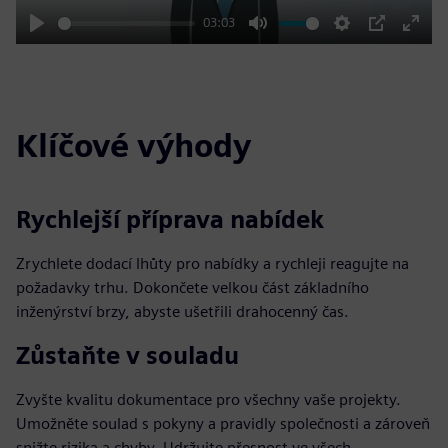
03:03
Play
Mute
Settings
PIP
Enter
fulls
Klíčové výhody
Rychlejší příprava nabídek
Zrychlete dodací lhůty pro nabídky a rychleji reagujte na
požadavky trhu. Dokončete velkou část základního
inženýrství brzy, abyste ušetřili drahocenný čas.
Zůstaňte v souladu
Zvyšte kvalitu dokumentace pro všechny vaše projekty.
Umožněte soulad s pokyny a pravidly společnosti a zároveň
snižte rizika a chyby. Udržujte přesnost ve všech