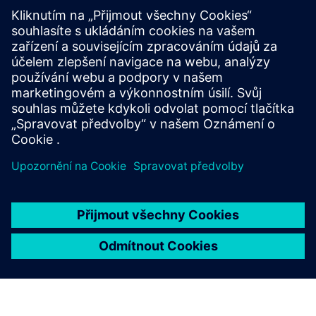
Řízení životního cyklu závodu
Spravujte životní cyklus závodu napříč inženýrskými
obory. Mapujte změny závodu a umožněte plánování
testování a údržby založené na znalostech.