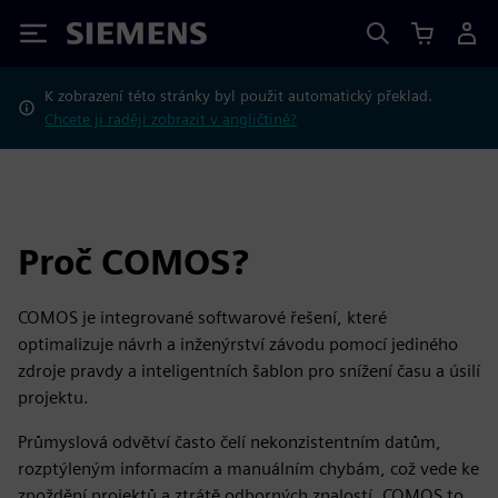
Siemens
K zobrazení této stránky byl použit automatický překlad.
Chcete ji raději zobrazit v angličtině?
Proč COMOS?
COMOS je integrované softwarové řešení, které
optimalizuje návrh a inženýrství závodu pomocí jediného
zdroje pravdy a inteligentních šablon pro snížení času a úsilí
projektu.
Průmyslová odvětví často čelí nekonzistentním datům,
rozptýleným informacím a manuálním chybám, což vede ke
zpoždění projektů a ztrátě odborných znalostí. COMOS to