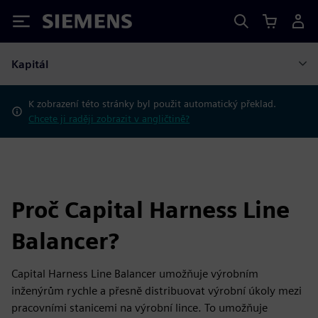
Siemens
Kapitál
K zobrazení této stránky byl použit automatický překlad.
Chcete ji raději zobrazit v angličtině?
Proč Capital Harness Line
Balancer?
Capital Harness Line Balancer umožňuje výrobním
inženýrům rychle a přesně distribuovat výrobní úkoly mezi
pracovními stanicemi na výrobní lince. To umožňuje