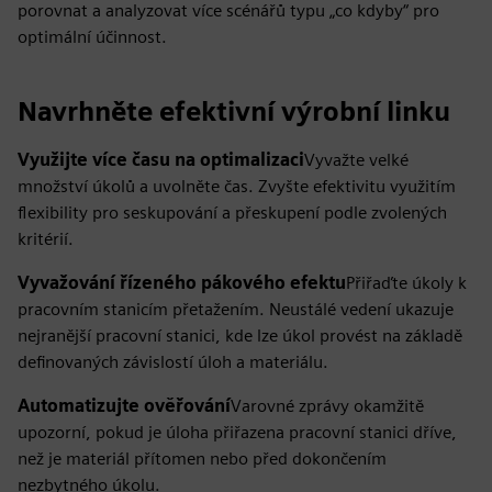
porovnat a analyzovat více scénářů typu „co kdyby“ pro
optimální účinnost.
Navrhněte efektivní výrobní linku
Využijte více času na optimalizaci
Vyvažte velké
množství úkolů a uvolněte čas. Zvyšte efektivitu využitím
flexibility pro seskupování a přeskupení podle zvolených
kritérií.
Vyvažování řízeného pákového efektu
Přiřaďte úkoly k
pracovním stanicím přetažením. Neustálé vedení ukazuje
nejranější pracovní stanici, kde lze úkol provést na základě
definovaných závislostí úloh a materiálu.
Automatizujte ověřování
Varovné zprávy okamžitě
upozorní, pokud je úloha přiřazena pracovní stanici dříve,
než je materiál přítomen nebo před dokončením
nezbytného úkolu.