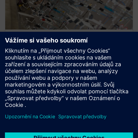
WEBINÁŘ
Digitální vlákno v konstrukci a
výrobě kabelových svazků
Podívejte se, jaké konstrukční a výrobní nástroje pro
kabelové svazky využívá společnost Capital.