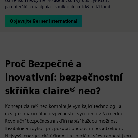
skříně jsou nezbytné pro aseptickou výrobu cytostatik,
parenterálů a manipulaci s mikrobiologickými látkami.
Objevujte Berner International
Proč Bezpečné a
inovativní: bezpečnostní
skříňka claire® neo?
Koncept claire® neo kombinuje vynikající technologii a
design s maximální bezpečností - vyrobeno v Německu.
Revoluční bezpečnostní skříň nabízí každou možnost
flexibilně a kdykoli přizpůsobit budoucím požadavkům.
Nejvyšší energetická účinnost a speciální všestrannost jsou