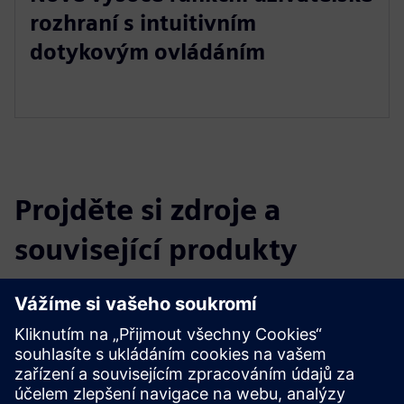
rozhraní s intuitivním
dotykovým ovládáním
Projděte si zdroje a
související produkty
Další informace a zdroje
claire® neo - Produktové video
claire® neo - Brožura
claire® neo - Bílá kniha