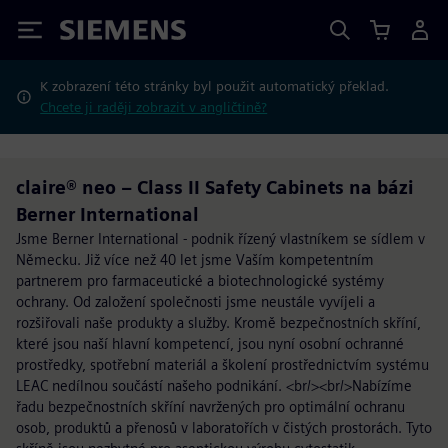
Siemens
K zobrazení této stránky byl použit automatický překlad.
Chcete ji raději zobrazit v angličtině?
claire® neo – Class II Safety Cabinets na bázi
Berner International
Jsme Berner International - podnik řízený vlastníkem se sídlem v
Německu. Již více než 40 let jsme Vaším kompetentním
partnerem pro farmaceutické a biotechnologické systémy
ochrany. Od založení společnosti jsme neustále vyvíjeli a
rozšiřovali naše produkty a služby. Kromě bezpečnostních skříní,
které jsou naší hlavní kompetencí, jsou nyní osobní ochranné
prostředky, spotřební materiál a školení prostřednictvím systému
LEAC nedílnou součástí našeho podnikání. <br/><br/>Nabízíme
řadu bezpečnostních skříní navržených pro optimální ochranu
osob, produktů a přenosů v laboratořích v čistých prostorách. Tyto