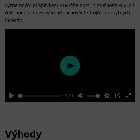
významným příspěvkem k udržitelnosti, s možností kdykoli
čelit budoucím výzvám při zachování zdrojů a nezbytných
investic.
Play
01:51
Play
Mute
Settings
PIP
Enter
fulls
Výhody