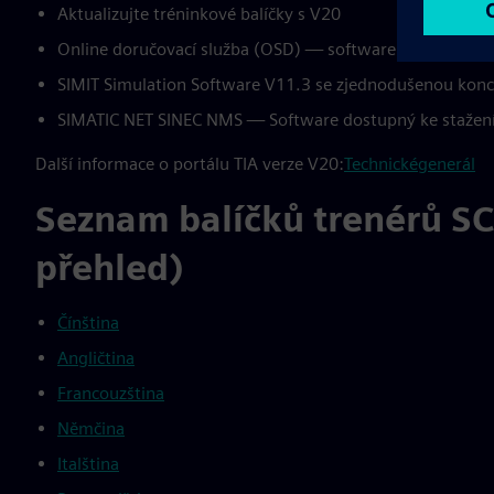
Aktualizujte tréninkové balíčky s V20
Online doručovací služba (OSD) — software dostupný ke
SIMIT Simulation Software V11.3 se zjednodušenou konce
SIMATIC NET SINEC NMS — Software dostupný ke stažen
Další informace o portálu TIA verze V20:
Technické
generál
Seznam balíčků trenérů SC
přehled)
Čínština
Angličtina
Francouzština
Němčina
Italština