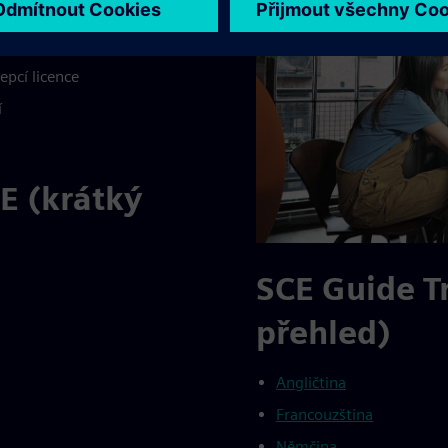
 stažení
pcí licence
í
E (krátký
SCE Guide T
přehled)
Angličtina
Francouzština
Němčina