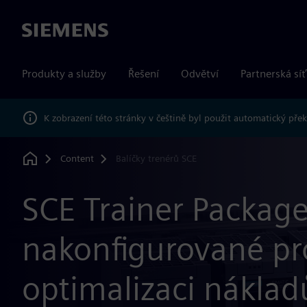
Siemens
Produkty a služby
Řešení
Odvětví
Partnerská síť
K zobrazení této stránky v češtině byl použit automatický pře
Content
Balíčky trenérů SCE
Home
SCE Trainer Packag
nakonfigurované pr
optimalizaci náklad