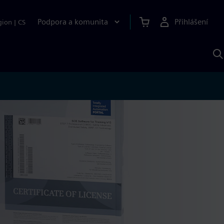
Podpora a komunita
Přihlášení
gion
|
CS
H
p
A
S