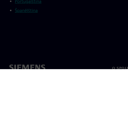
Portugalština
Španělština
O SPOL
O nás
Vedení
Novinky 