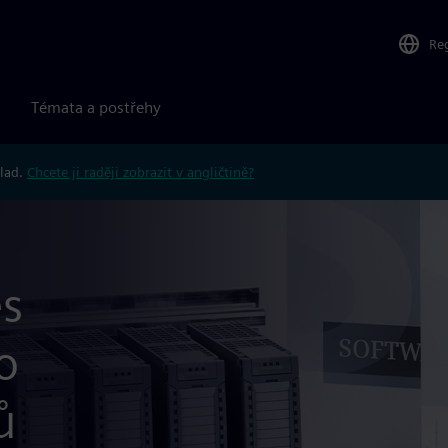
Re
Témata a postřehy
klad.
Chcete ji raději zobrazit v angličtině?
es
o
ů