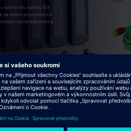
s našimi 90+ balíčky SCE
ené na našich průmyslových
matizaci výrobce/procesů a
Poznámky k objednávce
enérů