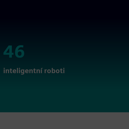
46
46
inteligentní roboti