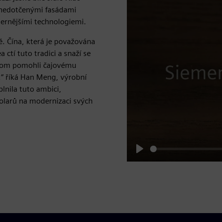
a nedotčenými fasádami
odernějšími technologiemi.
tě. Čína, která je považována
a ctí tuto tradici a snaží se
ychom pomohli čajovému
,“ říká Han Meng, výrobní
lnila tuto ambici,
dolarů na modernizaci svých
Play