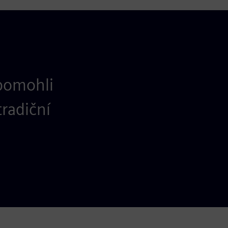
 pomohli
radiční