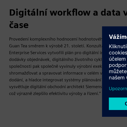
Digitální workflow a data 
čase
Provedení komplexního hodnocení hodnotového řetězce by
Guan Tea směrem k výrobě 21. století. Konzultanti společno
Enterprise Services vytvořili plán pro digitální integraci ži
dodávky objednávek, digitálního životního cyklu továrny a 
společnosti pak společně vyvinuly výrobní exekuční systé
shromažďovat a spravovat informace v celém výrobním pro
dodání, a hladce integrovat systémy plánování podnikových 
vysvětluje digitální obchodní architekt Siemens Cui Ruiqian. 
což výrazně zlepšilo efektivitu výroby a řízení.“