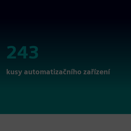
243
243
kusy automatizačního zařízení