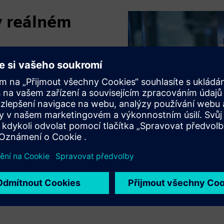
v reálném
lo prvním krokem Xiao
sti Siemens Digital
votního cyklu produktu,
výrobních linek. Obě
m (MES). „Můžeme
cesu, od objednávky až po
zdrojů a správy skladu,“
„Integrovali jsme IT a OT,