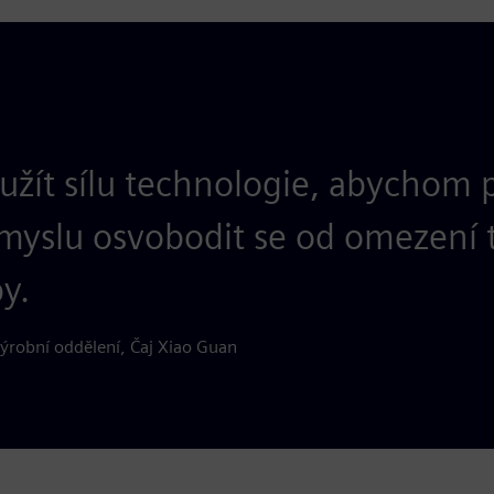
yužít sílu technologie, abychom
yslu osvobodit se od omezení t
y.
ýrobní oddělení, Čaj Xiao Guan