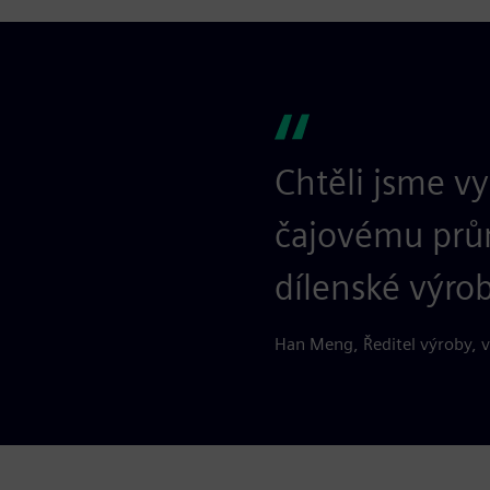
Chtěli jsme v
čajovému prům
dílenské výrob
Han Meng, Ředitel výroby, v