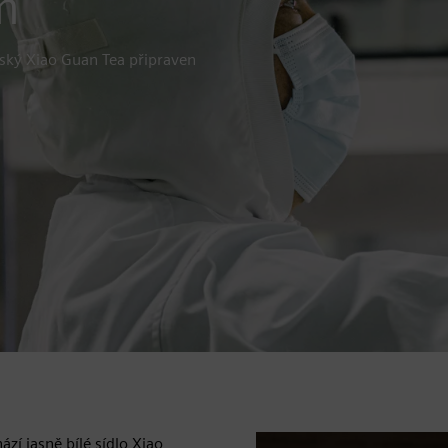
m
nský Xiao Guan Tea připraven
zí jasně bílé sídlo Xiao