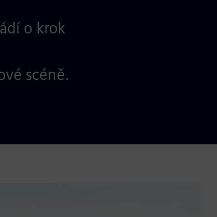
ádí o krok
tové scéně.