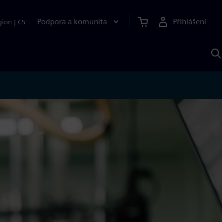
Podpora a komunita
Přihlášení
gion
|
CS
H
p
A
S