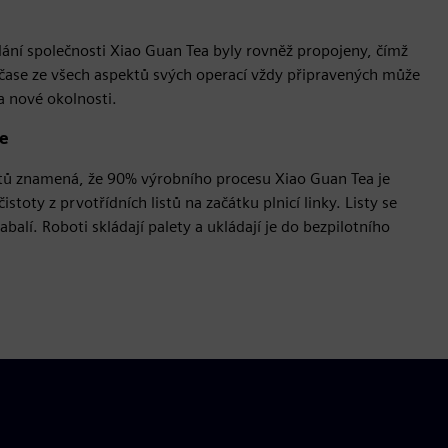
lání společnosti Xiao Guan Tea byly rovněž propojeny, čímž
 čase ze všech aspektů svých operací vždy připravených může
a nové okolnosti.
ce
otů znamená, že 90% výrobního procesu Xiao Guan Tea je
toty z prvotřídních listů na začátku plnicí linky. Listy se
balí. Roboti skládají palety a ukládají je do bezpilotního