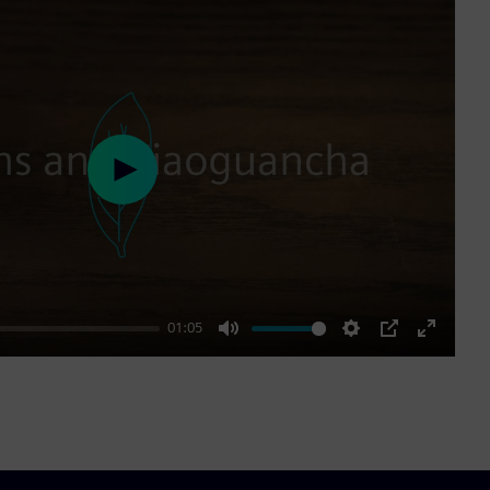
Play
01:05
Mute
Settings
PIP
Enter
fullscre