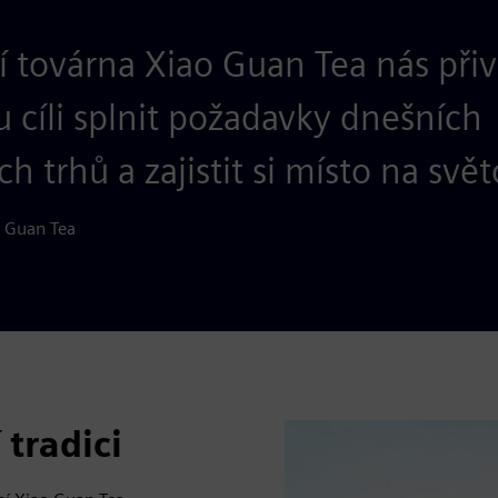
 továrna Xiao Guan Tea nás přiv
 cíli splnit požadavky dnešních
ch trhů a zajistit si místo na svě
o Guan Tea
 tradici