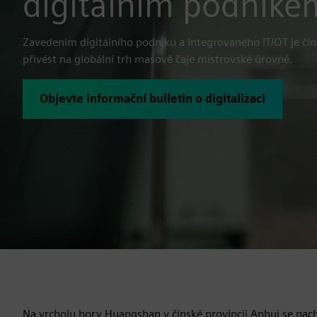
digitálním podnike
Zavedením digitálního podniku a integrovaného IT/OT je čí
přivést na globální trh masově čaje mistrovské úrovně.
Objevte informační bulletin o digitalizaci
Na vrcholu hory Huangshan v čínské provincii Anhui se nachá