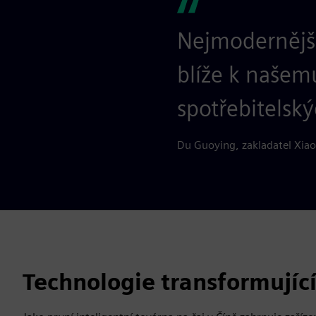
Nejmodernější
blíže k našemu
spotřebitelský
Du Guoying, zakladatel Xia
Technologie transformující