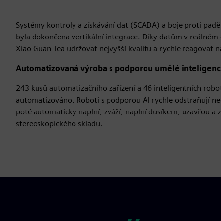
Systémy kontroly a získávání dat (SCADA) a boje proti padě
byla dokončena vertikální integrace. Díky datům v reálném
Xiao Guan Tea udržovat nejvyšší kvalitu a rychle reagovat n
Automatizovaná výroba s podporou umělé inteligen
243 kusů automatizačního zařízení a 46 inteligentních rob
automatizováno. Roboti s podporou AI rychle odstraňují nečis
poté automaticky naplní, zváží, naplní dusíkem, uzavřou a za
stereoskopického skladu.