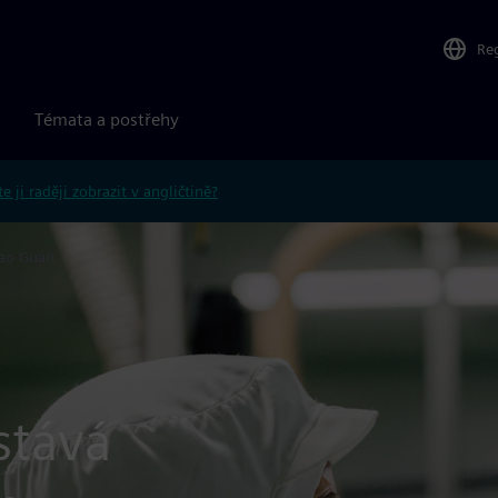
Re
Témata a postřehy
e ji raději zobrazit v angličtině?
iao Guan
stává