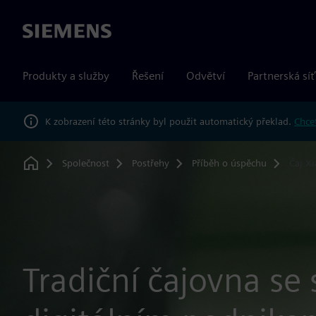
Siemens
Produkty a služby
Řešení
Odvětví
Partnerská síť
K zobrazení této stránky byl použit automatický překlad.
Chcet
Společnost
Postřehy
Příběh o úspěchu
Čaj X
Home
Tradiční čajovna se 