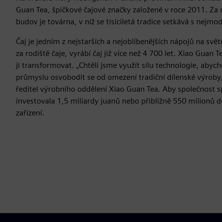
Guan Tea, špičkové čajové značky založené v roce 2011. Z
budov je továrna, v níž se tisíciletá tradice setkává s nejm
Čaj je jedním z nejstarších a nejoblíbenějších nápojů na svě
za rodiště čaje, vyrábí čaj již více než 4 700 let. Xiao Guan Te
ji transformovat. „Chtěli jsme využít sílu technologie, ab
průmyslu osvobodit se od omezení tradiční dílenské výroby
ředitel výrobního oddělení Xiao Guan Tea. Aby společnost sp
investovala 1,5 miliardy juanů nebo přibližně 550 milionů 
zařízení.