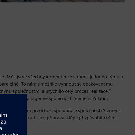
áce. Měli jsme všechny kompetence v rámci jednoho týmu a
t paralelně. To nám umožnilo vyhnout se opakovanému
nými společnostmi a urychlilo celý proces realizace,“
Key Account Manager ve společnosti Siemens Poland.
m pokračováním předchozí spolupráce společnosti Siemens
 umožnila zkrátit fázi přípravy a lépe přizpůsobit řešení