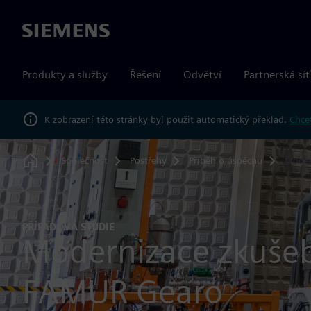
Siemens
Produkty a služby
Řešení
Odvětví
Partnerská síť
K zobrazení této stránky byl použit automatický překlad.
Chcet
Společnost
Postřehy
Příběh o úspěchu
Moder
Home
PŘÍPADOVÁ STUDIE
Modernizace zkušeb
FAMUR Gearo