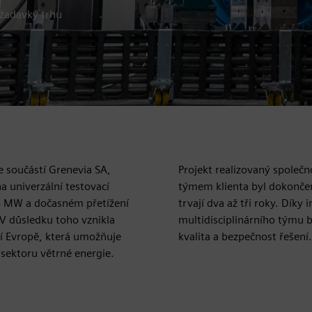
ožadavky trhu
e součástí Grenevia SA,
Projekt realizovaný společn
na univerzální testovací
týmem klienta byl dokončen
,4 MW a dočasném přetížení
trvají dva až tři roky. Dík
 V důsledku toho vznikla
multidisciplinárního týmu b
ní Evropě, která umožňuje
kvalita a bezpečnost řešení.
 sektoru větrné energie.