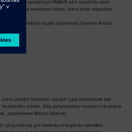
í spolupráce se společností FAMUR nám umožnily velmi
m projektu a navrhnout řešení, které bude odpovídat
řebám,“
edoucí zákaznických služeb společnosti Siemens Polska.
ní, které umožní testování různých typů převodovek bez
y zkušebního stánku. Díky pohyblivému motoru trvá změna
nut, „poznamenal Marcin Nowicki.
být vývoj metody pro dodávku energie do takového