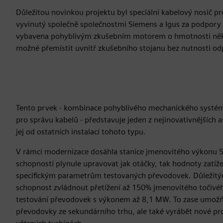
Důležitou novinkou projektu byl speciální kabelový nosič 
vyvinutý společně společnostmi Siemens a Igus za podpory
vybavena pohyblivým zkušebním motorem o hmotnosti něko
možné přemístit uvnitř zkušebního stojanu bez nutnosti odp
Tento prvek - kombinace pohyblivého mechanického systé
pro správu kabelů - představuje jeden z nejinovativnějších a
jej od ostatních instalací tohoto typu.
V rámci modernizace dosáhla stanice jmenovitého výkonu 5
schopností plynule upravovat jak otáčky, tak hodnoty zatíže
specifickým parametrům testovaných převodovek. Důležitým
schopnost zvládnout přetížení až 150% jmenovitého toči
testování převodovek s výkonem až 8,1 MW. To zase umožň
převodovky ze sekundárního trhu, ale také vyrábět nové pr