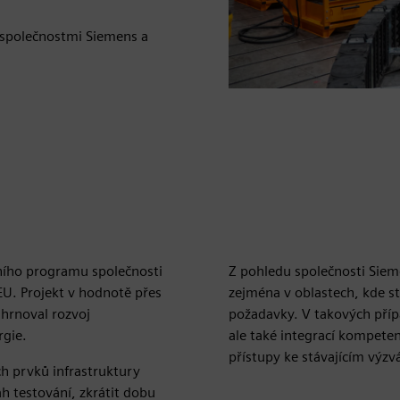
 společnostmi Siemens a
čního programu společnosti
Z pohledu společnosti Sieme
EU. Projekt v hodnotě přes
zejména v oblastech, kde s
hrnoval rozvoj
požadavky. V takových příp
rgie.
ale také integrací kompetenc
přístupy ke stávajícím výz
ých prvků infrastruktury
ah testování, zkrátit dobu