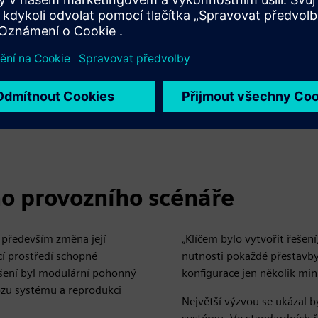
„Naše zkušenosti a dřívějš
ž za standardních podmínek
dobře porozumět požadavků
konkrétním provozním pot
Motory byly dodávány
zdůrazňuje Tomasz Lazar, v
atímco v oblasti mobility a
oli spolupráce s Igus.
ho provozního scénáře
e především změna její
„Klíčem bylo vytvořit řeše
cí prostředí schopné
nutnosti pokaždé přestavb
šení byl modulární pohonný
konfigurace jen několik mi
ozu systému a reprodukci
Největší výzvou se ukázal 