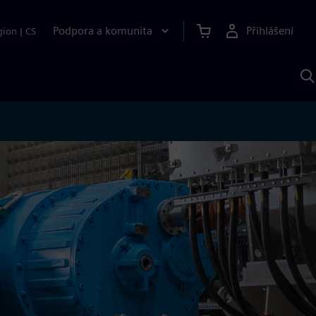
Podpora a komunita
Přihlášení
gion
|
CS
H
p
A
S