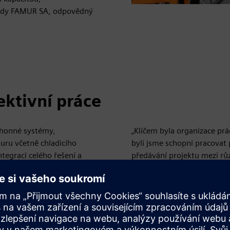
 rady FAMUR SA, odpovědný
ektivní práce
ohonné systémy,
„Klíčem byla organizace pr
uru včetně chladicího
byli jsme schopni pracova
tegraci celého řešení a
předávání projektu mezi růz
nenty.
vysvětlil Marcin Nowicki, 
 projektu. Namísto
Projekt byl také přirozený
tým, který zahrnoval
se společností FAMUR, která
 elektrických systémů až
potřebám klienta.
 práce paralelně, výrazně