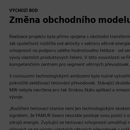
VÝCHOZÍ BOD
Změna obchodního model
Realizace projektu byla přímo spojena s obchodní transform
Jak společnost rozšířila své aktivity v sektoru větrné energi
schopnosti na podporu celého hodnotového řetězce - od ser
vývoj vlastních produktových řešení. V této souvislosti se
kompetenčním centrem pro segment větrných převodovek.
S rostoucími technologickými ambicemi bylo nutné vytvořit
pokročilé zatěžovací testování převodovek. Stávající zkušeb
MW nebyla navržena pro tak širokou škálu aplikací a omezo
vývoje.
„Rozšíření testovací stanice není jen technologickým skoke
signálem, že FAMUR Gearo neustále posiluje svou pozici v 
zdrojů energie. Zvyšující se testovací schopnosti umožňují r
připravit se na výrobu vlastních větrných převodovek s vyšš