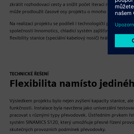
zkrátit rozhodovací cesty a snížit počet iterací návrhu, co
může prodloužit časové osy projektu o mnoho měsíců.
Na realizaci projektu se podíleli i technologičtí partneři. 
společností Innomotics, chladicí systém zajišťovala Sigma, z
flexibility stanice (speciální kabelový nosič) hrála klíčovou r
TECHNICKÉ ŘEŠENÍ
Flexibilita namísto jediné
Výsledkem projektu bylo nejen zvýšení kapacity stanice, al
funkčnosti. Instalace byla navržena jako univerzální testova
pracovat s různými typy převodovek. Ústředním prvkem ře
systém SINAMICS S120, který umožňuje přesné řízení prov
skutečných provozních podmínek převodovky.