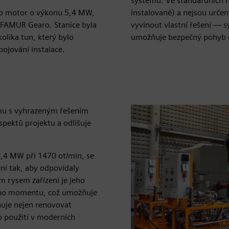
systému. Ve standardních ře
pro motor o výkonu 5,4 MW,
instalované) a nejsou urče
 FAMUR Gearo. Stanice byla
vyvinout vlastní řešení — s
lika tun, který bylo
umožňuje bezpečný pohyb c
ojování instalace.
mu s vyhrazeným řešením
spektů projektu a odlišuje
,4 MW při 1470 ot/min, se
ní tak, aby odpovídaly
 rysem zařízení je jeho
vého momentu, což umožňuje
uje nejen renovovat
o použití v moderních