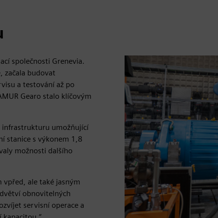
u
ací společnosti Grenevia.
e, začala budovat
visu a testování až po
 FAMUR Gearo stalo klíčovým
 infrastrukturu umožňující
ní stanice s výkonem 1,8
valy možnosti dalšího
m vpřed, ale také jasným
odvětví obnovitelných
ozvíjet servisní operace a
í kapacitou,“