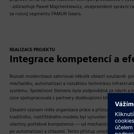
- zdůrazňuje Paweł Majcherkiewicz, viceprezident správní
za rozvoj segmentu FAMUR Gearo.
REALIZACE PROJEKTU
Integrace kompetencí a ef
Rozsah modernizace zahrnoval několik oblastí současně: p
mechaniku, automatizaci a rozsáhlou technickou infrastrukt
systému. Společnost Siemens byla zodpovědná za návrh a in
úzce spolupracovala s partnery dodávajícími klíčové kompo
Zásadní význam měla organizace práce a přístup k realizaci
tradičního, roztříštěného modelu byl vytvořen integrovaný 
všechny potřebné kompetence — od mechanického návrhu a
po automatizaci a chlazení. Tento přístup umožnil provádět