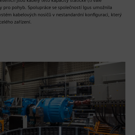
šeních jsou kabely této kapacity statické (trvale
ny pro pohyb. Spolupráce se společností Igus umožnila
ystém kabelových nosičů v nestandardní konfiguraci, který
elého zařízení.