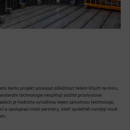
ns tento projekt prokázal důležitost řešení šitých na míru,
tandardní technologie nesplňují složité průmyslové
adech je hodnota vytvářena nejen samotnou technologií,
í a spoluprací mezi partnery, kteří společně rozvíjejí nové
vám.