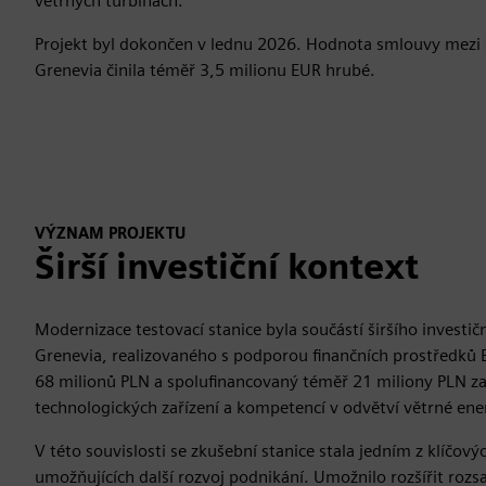
větrných turbínách.
Projekt byl dokončen v lednu 2026. Hodnota smlouvy mezi
Grenevia činila téměř 3,5 milionu EUR hrubé.
VÝZNAM PROJEKTU
Širší investiční kontext
Modernizace testovací stanice byla součástí širšího investi
Grenevia, realizovaného s podporou finančních prostředků 
68 milionů PLN a spolufinancovaný téměř 21 miliony PLN za
technologických zařízení a kompetencí v odvětví větrné ene
V této souvislosti se zkušební stanice stala jedním z klíčov
umožňujících další rozvoj podnikání. Umožnilo rozšířit rozs