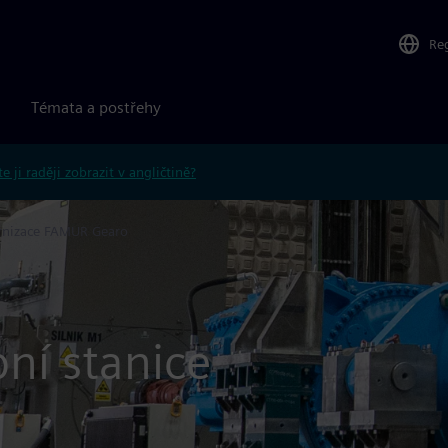
Re
Témata a postřehy
e ji raději zobrazit v angličtině?
nizace FAMUR Gearo
ní stanice