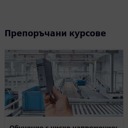
Препоръчани курсове
Обучение с ниско напрежение: