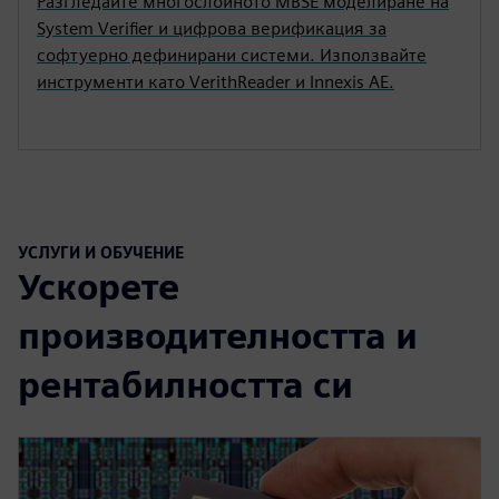
Разгледайте многослойното MBSE моделиране на
System Verifier и цифрова верификация за
софтуерно дефинирани системи. Използвайте
инструменти като VerithReader и Innexis AE.
УСЛУГИ И ОБУЧЕНИЕ
Ускорете
производителността и
рентабилността си