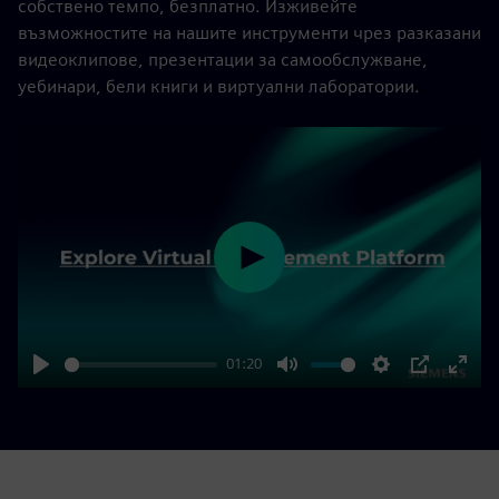
собствено темпо, безплатно. Изживейте
възможностите на нашите инструменти чрез разказани
видеоклипове, презентации за самообслужване,
уебинари, бели книги и виртуални лаборатории.
Play
01:20
Play
Mute
Settings
PIP
Enter
fulls