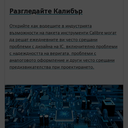
Разгледайте Калибър
Открийте как водещите в индустрията
възможности на пакета инструменти Calibre могат
да решат ежедневните ви често срещани
проблеми с дизайна на IC, включително проблеми
с надеждността на веригата, проблеми с
аналоговото оформление и други често срещани
предизвикателства при проектирането.