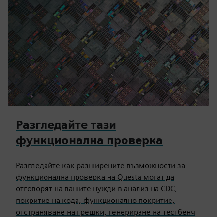
Разгледайте тази
функционална проверка
Разгледайте как разширените възможности за
функционална проверка на Questa могат да
отговорят на вашите нужди в анализ на CDC,
покритие на кода, функционално покритие,
отстраняване на грешки, генериране на тестбенч