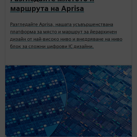
маршрута на Aprisa
Разгледайте Aprisa, нашата усъвършенствана
платформа за място и маршрут за йерархичен
дизайн от най-високо ниво и внедряване на ниво
блок за сложни цифрови IC дизайни.