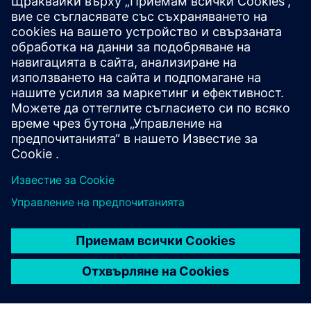
висококачествени инженерни проекти за по-малко
време.
Прочети
Разгледайте повече опции за дизайн за по-малко
време с генеративен дизайн.
Прочетете електронната книга
Прочети
С Tecnomatix и Teamcenter Electrolux създава еднакви,
ефективни производствени процеси и системи.