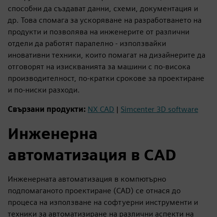
способни да създават данни, схеми, документация и
др. Това спомага за ускоряване на разработването на
продукти и позволява на инженерите от различни
отдели да работят паралелно - използвайки
иновативни техники, които помагат на дизайнерите да
отговорят на изискванията за машини с по-висока
производителност, по-кратки срокове за проектиране
и по-ниски разходи.
Свързани продукти:
NX CAD
|
Simcenter 3D software
Инженерна
автоматизация в CAD
Инженерната автоматизация в компютърно
подпомаганото проектиране (CAD) се отнася до
процеса на използване на софтуерни инструменти и
техники за автоматизиране на различни аспекти на