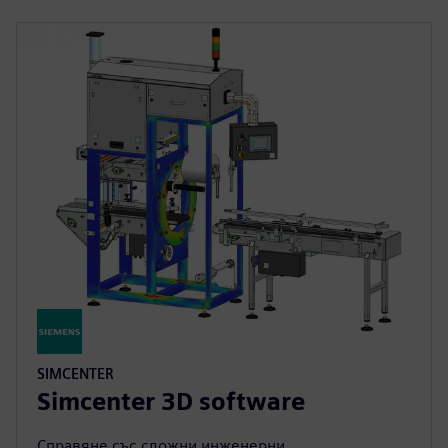
иновациите и дейностите с добавена стойност, което
води до по-бързо навлизане на пазара и по-високо
качество на продуктите.
Свързани продукти