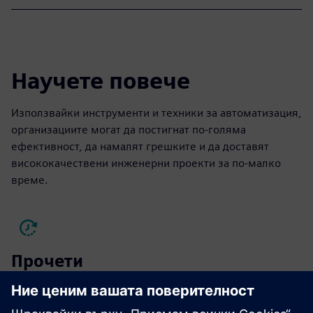
Пробна версия на софтуера NX X
Разработен за продуктови дизайнери от всички нива на
опит, NX X CAD осигурява несравнима мощност.
Използвайте всички мощни функции и
функционалност на NX с предимствата на облака, дори
и при липса на интернет връзка.
Опитайте сега
Научете повече
Използвайки инструменти и техники за автоматизация,
организациите могат да постигнат по-голяма
ефективност, да намалят грешките и да доставят