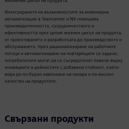
рационализиране на работните процеси, PLM
системите помагат на организациите да постигнат по-
голяма производителност и иновации, като
същевременно гарантират качеството и целостта на
своите продукти.
В Siemens,
Teamcenter PLM
и
NX CAD
интегрират
възможностите за инженерна автоматизация, което
допълнително подобрява техните функционалности и
предимства за потребителите на различни етапи от
жизнения цикъл на продукта.
Интегрирането на възможностите за инженерна
автоматизация в Teamcenter и NX повишава
производителността, сътрудничеството и
ефективността през целия жизнен цикъл на продукта,
от проектирането и разработката до производството и
обслужването. Чрез рационализиране на работните
потоци и автоматизиране на повтарящите се задачи,
потребителите могат да се съсредоточат повече върху