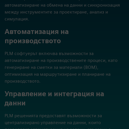
жизнен цикъл на продукта.
Интеграция с CAD и CAE
инструменти
PLM системите се интегрират със софтуера за
компютърно подпомагане на проектиране (CAD) и
компютърно подпомагано инженерство (CAE) за
автоматизиране на обмена на данни и синхронизация
между инструментите за проектиране, анализ и
симулация.
Автоматизация на
производството
PLM софтуерът включва възможности за
автоматизиране на производствените процеси, като