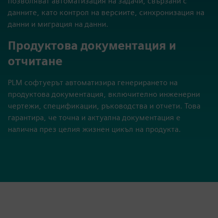
генериране на сметки за материали (BOM),
оптимизация на маршрутизиране и планиране на
производството.
Управление и интеграция на
данни
PLM решенията предоставят възможности за
централизирано управление на данни, които
позволяват автоматизация на задачи, свързани с
данните, като контрол на версиите, синхронизация на
данни и миграция на данни.
Продуктова документация и
отчитане
PLM софтуерът автоматизира генерирането на
продуктова документация, включително инженерни