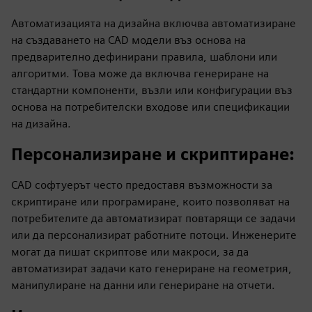
Автоматизацията на дизайна включва автоматизиране
на създаването на CAD модели въз основа на
предварително дефинирани правила, шаблони или
алгоритми. Това може да включва генериране на
стандартни компоненти, възли или конфигурации въз
основа на потребителски входове или спецификации
на дизайна.
Персонализиране и скриптиране
:
CAD софтуерът често предоставя възможности за
скриптиране или програмиране, които позволяват на
потребителите да автоматизират повтарящи се задачи
или да персонализират работните потоци. Инженерите
могат да пишат скриптове или макроси, за да
автоматизират задачи като генериране на геометрия,
манипулиране на данни или генериране на отчети.