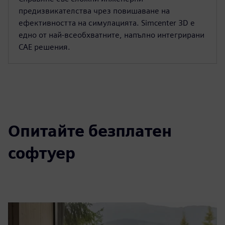
SIMCENTER
Simcenter 3D software
Справяне със сложни инженерни
предизвикателства чрез повишаване на
ефективността на симулацията. Simcenter 3D е
едно от най-всеобхватните, напълно интегрирани
CAE решения.