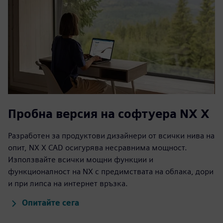
Опитайте безплатен
софтуер