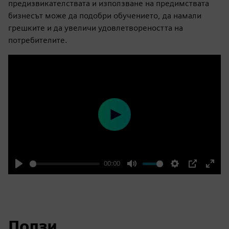
предизвикателствата и използване на предимствата
бизнесът може да подобри обучението, да намали
грешките и да увеличи удовлетвореността на
потребителите.
Play
00:00
Play
Mute
Settings
PIP
Enter
fulls
Ползи