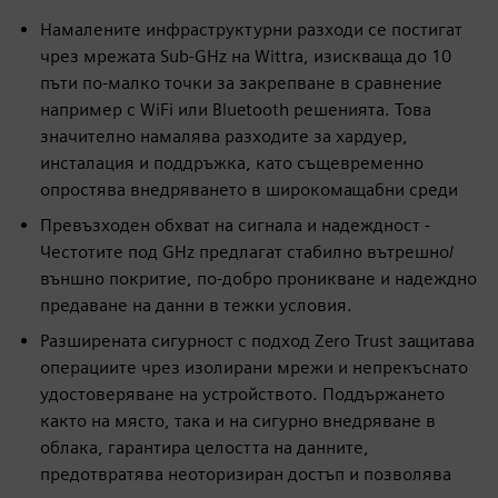
Намалените инфраструктурни разходи се постигат
чрез мрежата Sub-GHz на Wittra, изискваща до 10
пъти по-малко точки за закрепване в сравнение
например с WiFi или Bluetooth решенията. Това
значително намалява разходите за хардуер,
инсталация и поддръжка, като същевременно
опростява внедряването в широкомащабни среди
Превъзходен обхват на сигнала и надеждност -
Честотите под GHz предлагат стабилно вътрешно/
външно покритие, по-добро проникване и надеждно
предаване на данни в тежки условия.
Разширената сигурност с подход Zero Trust защитава
операциите чрез изолирани мрежи и непрекъснато
удостоверяване на устройството. Поддържането
както на място, така и на сигурно внедряване в
облака, гарантира целостта на данните,
предотвратява неоторизиран достъп и позволява