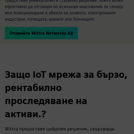
предоставя универсално и стабилно решение, което може
ефективно да отговори на всякакви изисквания за сензор
или позициониране в обекта на клиента, електронните
индустрии, летищата, мините или болниците.
Открийте Wittra Networks AB
Защо IoT мрежа за бързо,
рентабилно
проследяване на
активи.?
Wittra предоставя цифрови решения, свързващи