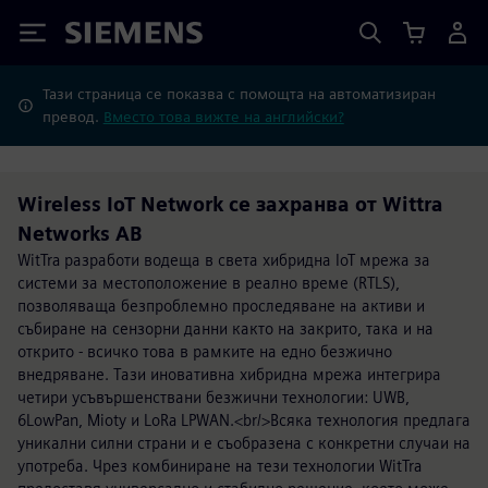
Siemens
Тази страница се показва с помощта на автоматизиран
превод.
Вместо това вижте на английски?
Wireless IoT Network се захранва от Wittra
Networks AB
WitTra разработи водеща в света хибридна IoT мрежа за
системи за местоположение в реално време (RTLS),
позволяваща безпроблемно проследяване на активи и
събиране на сензорни данни както на закрито, така и на
открито - всичко това в рамките на едно безжично
внедряване. Тази иновативна хибридна мрежа интегрира
четири усъвършенствани безжични технологии: UWB,
6LowPan, Mioty и LoRa LPWAN.<br/>Всяка технология предлага
уникални силни страни и е съобразена с конкретни случаи на
употреба. Чрез комбиниране на тези технологии WitTra