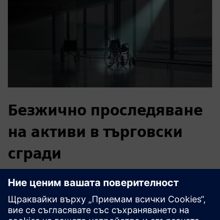
Безжично проследяване
на активи в търговски
сгради
Решението за проследяване на активите на Wittra дава
на търговските сгради видимост в реално време на
активите, подобрявайки производителността и
ефективността, като същевременно намалява