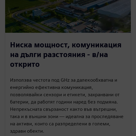
Ниска мощност, комуникация
на дълги разстояния - в/на
открито
Използва честота под GHz за далекообхватна и
енергийно ефективна комуникация,
позволявайки сензори и етикети, захранвани от
батерии, да работят години наред без подмяна.
Непрекъсната свързаност както във вътрешни,
така и в външни зони — идеална за проследяване
на активи, които са разпределени в големи,
здрави обекти.