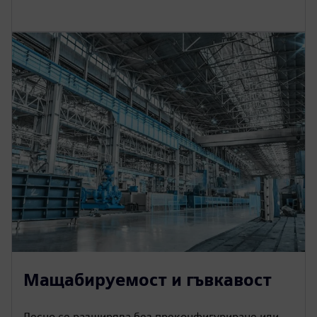
Мащабируемост и гъвкавост
Лесно се разширява без преконфигуриране или