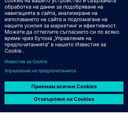
оперативните разходи, кражбите и отпадъците.
Неговата гъвкава, мащабируема система позволява
бързо внедряване и силна възвръщаемост на
инвестициите във всяка среда.
Разгледайте ресурси и
свързани продукти
Допълнителна информация и
ресурси
Връзка към техническата документация на Wittra