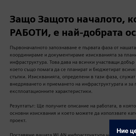
Защо Защото началото, к
РАБОТИ, е най-добрата ос
Първоначалното запознаване е първата фаза от нашата
координираме и документираме изискванията за план
инфраструктура. Това дава на всички участващи добър 
което също помага да се планират и бюджетират всичк
стъпки. Изискванията, определени в тази фаза, служат
внедряването и приемането на инфраструктурата и за 
експлоатационните характеристики.
Резултатът: Ще получите описание на работата, в коят
основни изисквания и което можете да използвате кат
проект.
Поставяме вашата WLAN инфраструктура на солидна о