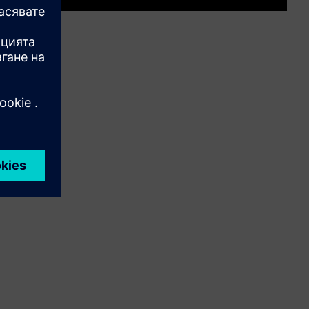
Mute
Settings
PIP
Enter
fullscre