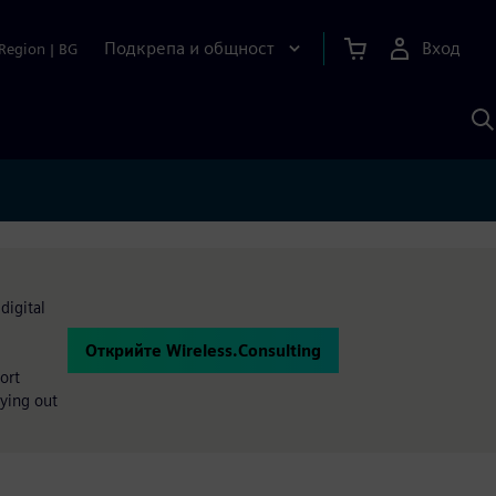
Подкрепа и общност
Вход
Region
|
BG
Т
с
S
digital
Открийте Wireless.Consulting
ort
rying out