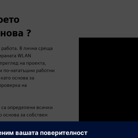
оето
нова ?
 работа. В лична среща
ираната WLAN
преглед на проекта,
и по-нататъшни работни
 като основа за
проверка на
о са определени всички
о основа за собствен
снова