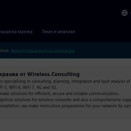
ньорска мрежа
Теми и анализи
ревод.
Вместо това вижте на английски?
ахранва от Wireless.Consulting
 specialising in consulting, planning, integration and fault analysis of 
i 5, WiFi 6, WiFi 7, 4G and 5G.
ade solutions for efficient, secure and reliable communication.
ptimal solutions for wireless networks and also a comprehensive supp
 installation, we make meticulous preparations for your network by car