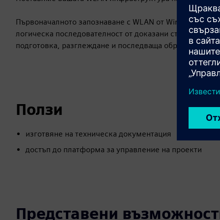
Първоначалното запознаване с WLAN от Wireless Consult
логическа последователност от доказани стъпки. Тя в
подготовка, разглеждане и последваща обработка.
Ползи
изготвяне на техническа документация
достъп до платформа за управление на проекти
Представени възможност