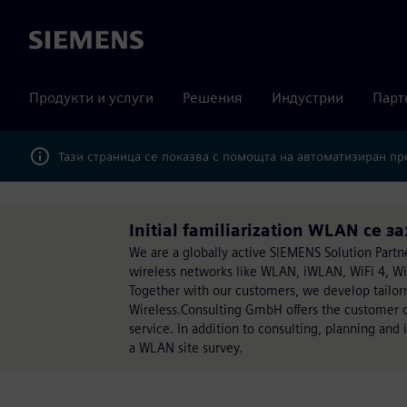
Siemens
Продукти и услуги
Решения
Индустрии
Парт
Тази страница се показва с помощта на автоматизиран п
Initial familiarization WLAN се з
We are a globally active SIEMENS Solution Partner
wireless networks like WLAN, iWLAN, WiFi 4, WiF
Together with our customers, we develop tailorm
Wireless.Consulting GmbH offers the customer o
service. In addition to consulting, planning and
a WLAN site survey.