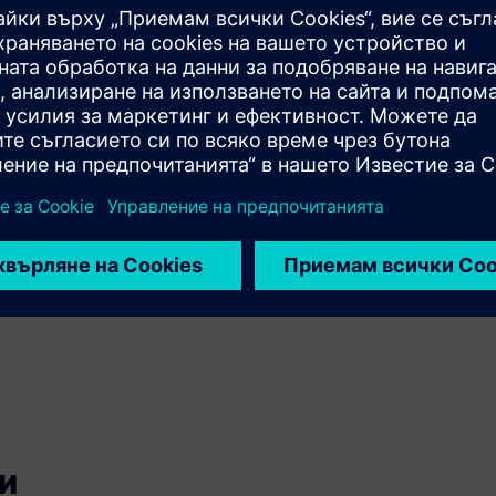
Play
ing се състои от
ключва фазите на
и