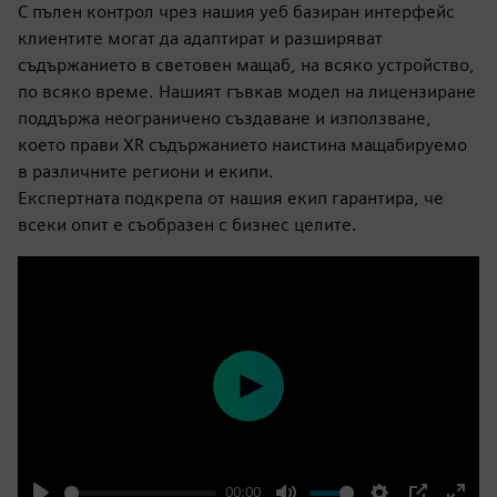
С пълен контрол чрез нашия уеб базиран интерфейс
клиентите могат да адаптират и разширяват
съдържанието в световен мащаб, на всяко устройство,
по всяко време. Нашият гъвкав модел на лицензиране
поддържа неограничено създаване и използване,
което прави XR съдържанието наистина мащабируемо
в различните региони и екипи.
Експертната подкрепа от нашия екип гарантира, че
всеки опит е съобразен с бизнес целите.
Play
00:00