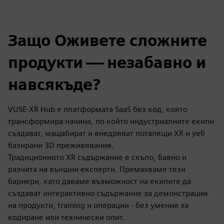
Защо Оживете сложните
продукти — незабавно и
навсякъде?
VUSE-XR Hub е платформата SaaS без код, която
трансформира начина, по който индустриалните екипи
създават, мащабират и внедряват потапящи XR и уеб
базирани 3D преживявания.
Традиционното XR съдържание е скъпо, бавно и
разчита на външни експерти. Премахваме тези
бариери, като даваме възможност на екипите да
създават интерактивно съдържание за демонстрации
на продукти, training и операции - без умения за
кодиране или технически опит.