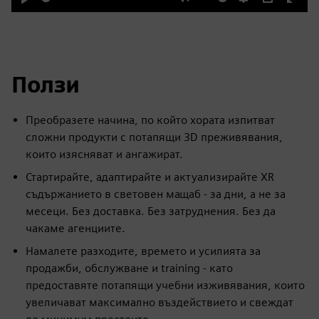
Play
Mute
Settings
PIP
Enter
fulls
Ползи
Преобразете начина, по който хората изпитват
сложни продукти с потапящи 3D преживявания,
които изясняват и ангажират.
Стартирайте, адаптирайте и актуализирайте XR
съдържанието в световен мащаб - за дни, а не за
месеци. Без доставка. Без затруднения. Без да
чакаме агенциите.
Намалете разходите, времето и усилията за
продажби, обслужване и training - като
предоставяте потапящи учебни изживявания, които
увеличават максимално въздействието и свеждат