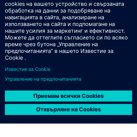
Допълнителна информация и
ресурси
Награда за шампионите на KI Баден-Вюртемберг за
VUSE-XR Hub