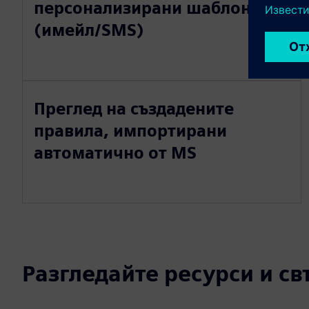
персонализирани шаблони
(имейл/SMS)
Преглед на създадените
правила, импортирани
автоматично от MS
Разгледайте ресурси и с