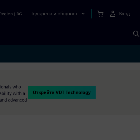
Подкрепа и общност
Вход
Region
|
BG
Т
с
S
sionals who
Открийте VDT Technology
bility with a
 and advanced