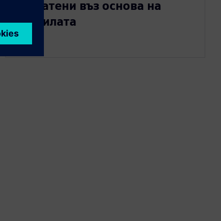
изпратени въз основа на
правилата