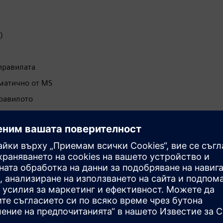
)
правилата
матично от MS
правилото
и
Създаване на собствени