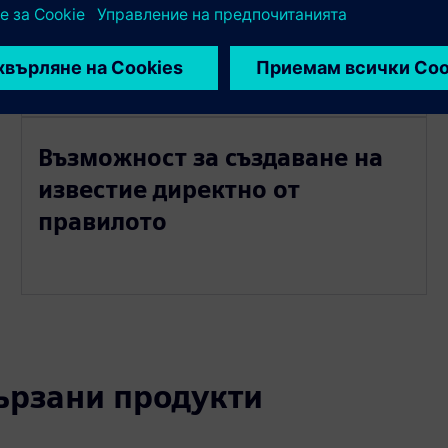
известия
Възможност за създаване на
известие директно от
правилото
вързани продукти