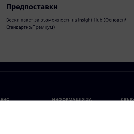
Предпоставки
Всеки пакет за възможности на Insight Hub (Основен/
Стандартно/Премиум)
МЕНС
ИНФОРМАЦИЯ ЗА
СВЪРЖ
ФИРМАТА
Конта
Фирма
тво
Свето
Връзки с инвеститорите