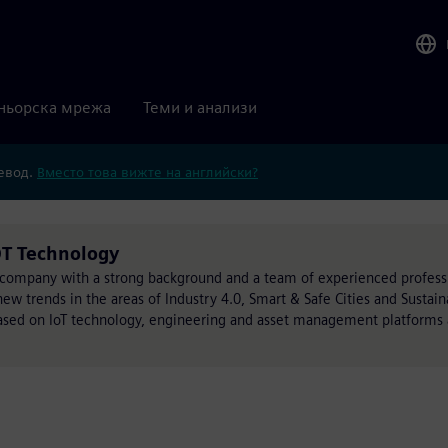
ньорска мрежа
Теми и анализи
ревод.
Вместо това вижте на английски?
DT Technology
E company with a strong background and a team of experienced profes
ew trends in the areas of Industry 4.0, Smart & Safe Cities and Sustaina
 based on IoT technology, engineering and asset management platforms