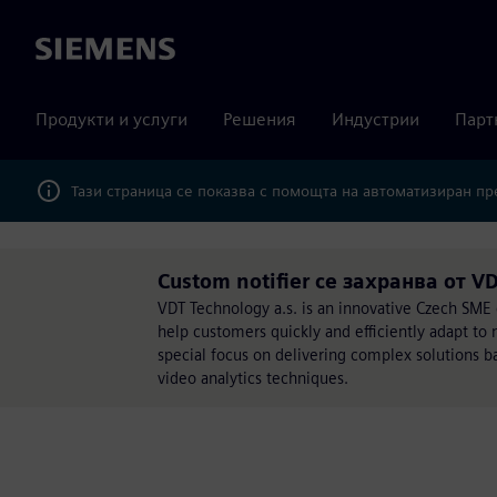
Siemens
Продукти и услуги
Решения
Индустрии
Парт
Тази страница се показва с помощта на автоматизиран п
Custom notifier се захранва от V
VDT Technology a.s. is an innovative Czech SM
help customers quickly and efficiently adapt to n
special focus on delivering complex solutions
video analytics techniques.