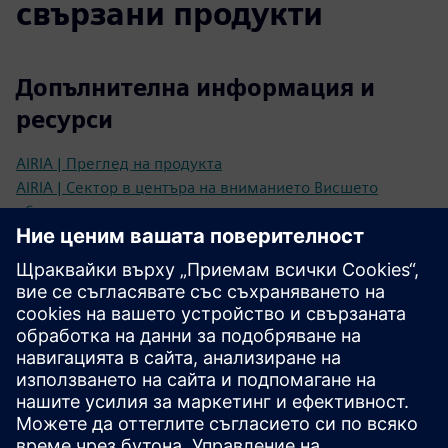
свързани продукти
Допълнителна информация и
ресурси
AIRIA | Преглед на продукта
AIRIA | Сектор в центъра на вниманието Висшето
образование
AIRIA x UNH | Казус
AIRIA | Спестяване на разходи
Предпоставки
Изчистени етажни планове с висока разделителна
способност в.PDF или .CAD.
Информация за местоположението на WiFi точката за
достъп, включително x/y координати.
Настройване на виртуална машина (ако има локална