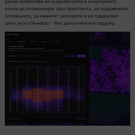
данни позволява на съоръженията и енергийните
екипи да оптимизират пространството, да подравняват
операциите, да намалят разходите и да поддържат
цели за устойчивост - без допълнителен хардуер.