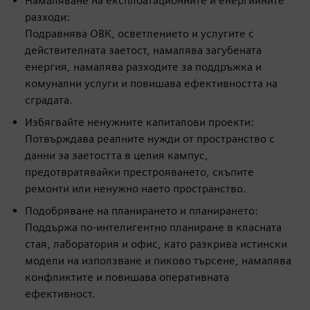
Намаляване на експлоатационните и енергийните
разходи:
Подравнява ОВК, осветлението и услугите с
действителната заетост, намалява загубената
енергия, намалява разходите за поддръжка и
комунални услуги и повишава ефективността на
сградата.
Избягвайте ненужните капиталови проекти:
Потвърждава реалните нужди от пространство с
данни за заетостта в целия кампус,
предотвратявайки престрояването, скъпите
ремонти или ненужно наето пространство.
Подобряване на планирането и планирането:
Поддържа по-интелигентно планиране в класната
стая, лаборатория и офис, като разкрива истински
модели на използване и пиково търсене, намалява
конфликтите и повишава оперативната
ефективност.