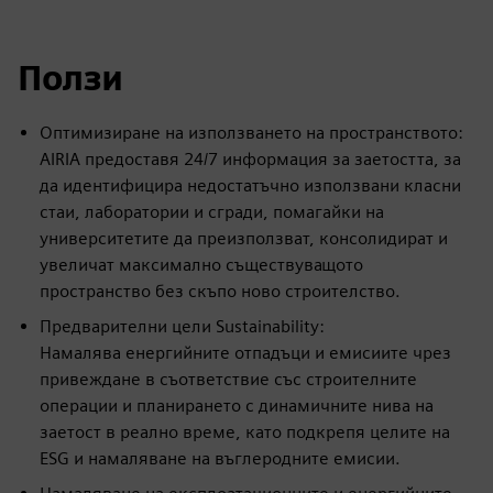
Ползи
Оптимизиране на използването на пространството:
AIRIA предоставя 24/7 информация за заетостта, за
да идентифицира недостатъчно използвани класни
стаи, лаборатории и сгради, помагайки на
университетите да преизползват, консолидират и
увеличат максимално съществуващото
пространство без скъпо ново строителство.
Предварителни цели Sustainability:
Намалява енергийните отпадъци и емисиите чрез
привеждане в съответствие със строителните
операции и планирането с динамичните нива на
заетост в реално време, като подкрепя целите на
ESG и намаляване на въглеродните емисии.