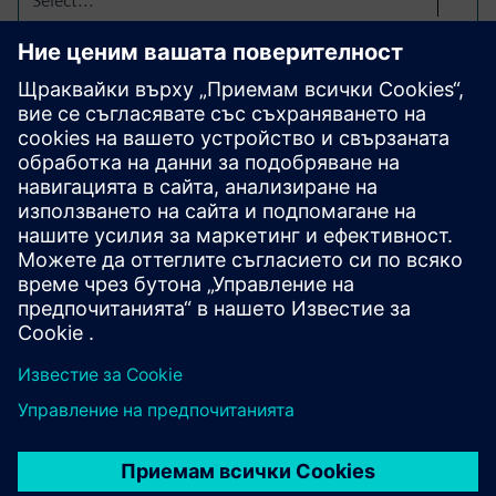
Select...
Контрол на размерите в
процеса за
аерокосмическа
Машинно измерване в реално време и автоматична
компенсация за високопрецизни космически части,
намаляване на скрап, осигуряване на проследимост и
спазване на строги стандарти за качество.