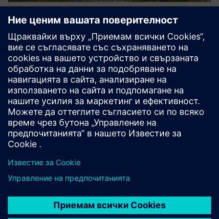
DES мониторинг на активите
Разчитайте на експертите на Siemens за
наблюдение на вашите DES активи, тъй като
нашият екип използва силата на дигитализацията,
за да анализира и интерпретира дистанционно
данните за производителността, като
същевременно предоставя критични
предложения за подобряване на поддръжката.