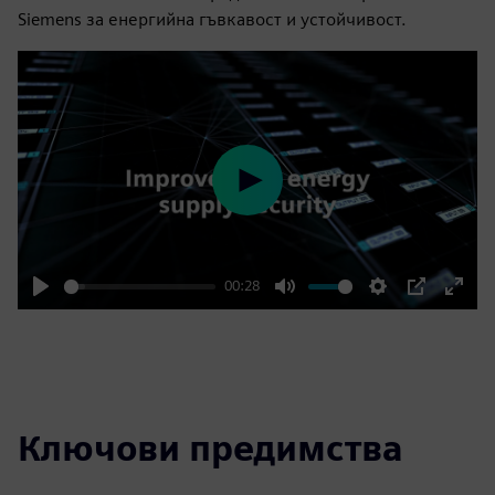
Siemens за енергийна гъвкавост и устойчивост.
Play
00:28
Play
Mute
Settings
PIP
Enter
fulls
Ключови предимства