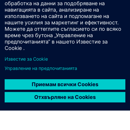
Общност Tecnomatix
Присъединете се към разговора и получете отговори
на всички ваши софтуерни въпроси Tecnomatix.
Посетете общността