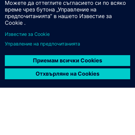
Свържете се с поддръжката
Tecnomatix блог
Бъдете в крак с последните новини и акценти за
софтуера Tecnomatix.
Посетете блога
Общност Tecnomatix
Присъединете се към разговора и получете отговори
на всички ваши софтуерни въпроси Tecnomatix.
Посетете общността