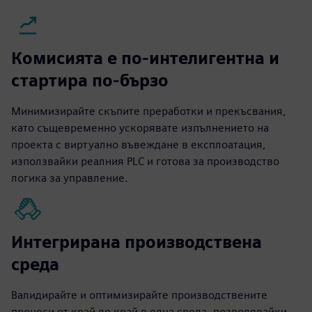
Комисията е по-интелигентна и
стартира по-бързо
Минимизирайте скъпите преработки и прекъсвания,
като същевременно ускорявате изпълнението на
проекта с виртуално въвеждане в експлоатация,
използвайки реалния PLC и готова за производство
логика за управление.
Интегрирана производствена
среда
Валидирайте и оптимизирайте производствените
процеси от край до край в една среда, позволявайки