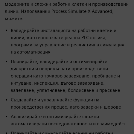
модерните и сложни работни клетки и производствени
линии. Използвайки Process Simulate X Advanced,
можете:
Валидирайте инсталацията на работни клетки и
линии, като използвате реална PLC логика,
програми за управление и реалистична симулация
на автоматизация
Планирайте, валидирайте и оптимизирайте
дискретни и непрекъснати производствени
операции като точково заваряване, пробиване и
нитуване, инспекция, дъгово заваряване,
залепване, уплътняване, боядисване и пръскане
Създавайте и управлявайте функции на
производствения процес, като заварки и шевове
Анализирайте и оптимизирайте сложни
автоматизирани последователности и взаимодейст
Планирайте и симулирайте единични работни