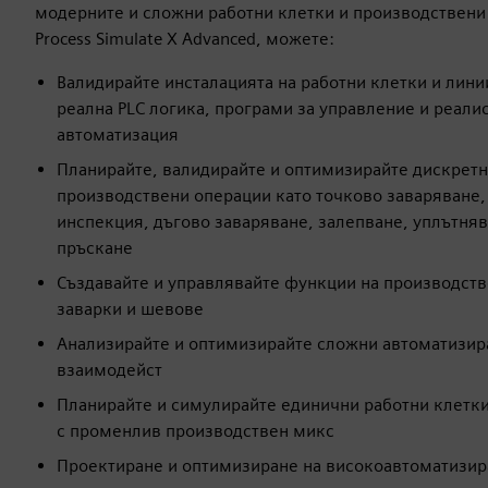
модерните и сложни работни клетки и производствени
Process Simulate X Advanced, можете:
Валидирайте инсталацията на работни клетки и лини
реална PLC логика, програми за управление и реали
автоматизация
Планирайте, валидирайте и оптимизирайте дискретн
производствени операции като точково заваряване,
инспекция, дъгово заваряване, залепване, уплътняв
пръскане
Създавайте и управлявайте функции на производств
заварки и шевове
Анализирайте и оптимизирайте сложни автоматизир
взаимодейст
Планирайте и симулирайте единични работни клетки
с променлив производствен микс
Проектиране и оптимизиране на високоавтоматизир