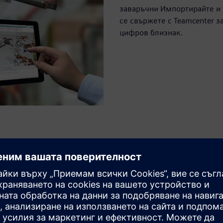
заваръчни Импортирайте и 
се свържете с Teamcenter 
цифров близнак.