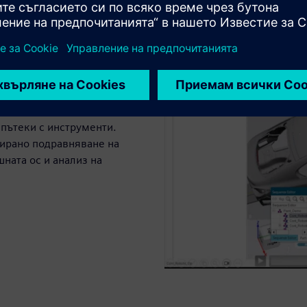
оцеси
ство, като използвате
 заваряване на шевове,
ожения за пръскане.
зположението, обхвата и
пътеки с инструменти.
зирано подравняване на
ната ос и анализ на