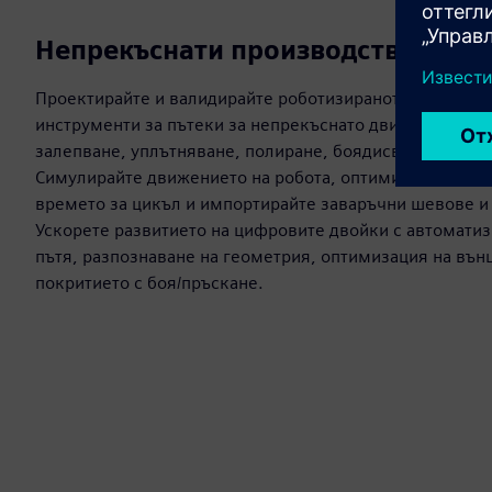
Непрекъснати производствени пр
Проектирайте и валидирайте роботизираното производ
инструменти за пътеки за непрекъснато движение при
залепване, уплътняване, полиране, боядисване и прил
Симулирайте движението на робота, оптимизирайте ра
времето за цикъл и импортирайте заваръчни шевове и 
Ускорете развитието на цифровите двойки с автомати
пътя, разпознаване на геометрия, оптимизация на външ
покритието с боя/пръскане.