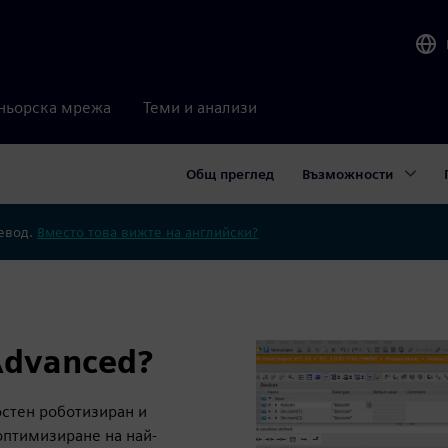
ньорска мрежа
Теми и анализи
Общ преглед
Възможности
ревод.
Вместо това вижте на английски?
Advanced?
остен роботизиран и
оптимизиране на най-