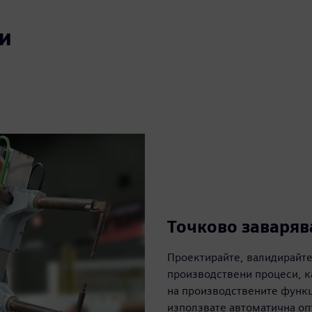
и
Точково заваряв
Проектирайте, валидирайте
производствени процеси, к
на производствените функц
използвате автоматична оп