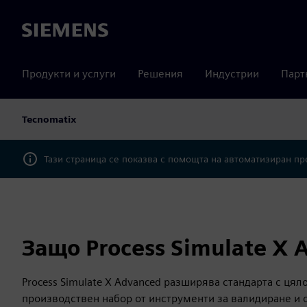
Siemens
Продукти и услуги
Решения
Индустрии
Парт
Tecnomatix
Тази страница се показва с помощта на автоматизиран п
Защо Process Simulate X 
Process Simulate X Advanced разширява стандарта с цял
производствен набор от инструменти за валидиране и 