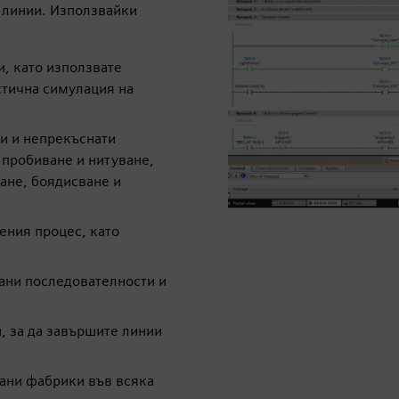
 линии. Използвайки
и, като използвате
стична симулация на
и и непрекъснати
 пробиване и нитуване,
ане, боядисване и
ения процес, като
ани последователности и
, за да завършите линии
ани фабрики във всяка