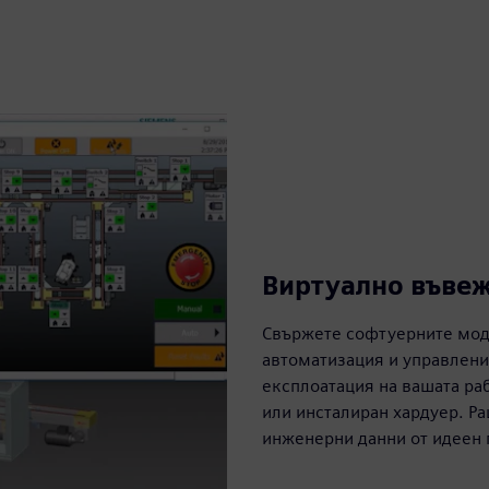
Виртуално въве
Свържете софтуерните моде
автоматизация и управлени
експлоатация на вашата раб
или инсталиран хардуер. Р
инженерни данни от идеен 