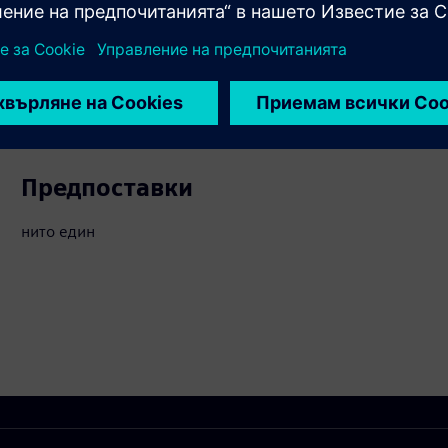
вързани продукти
Предпоставки
нито един