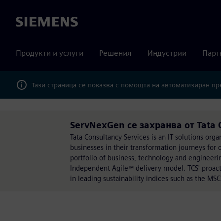
Siemens
Продукти и услуги
Решения
Индустрии
Парт
Тази страница се показва с помощта на автоматизиран п
ServNexGen се захранва от Tata 
Tata Consultancy Services is an IT solutions org
businesses in their transformation journeys for 
portfolio of business, technology and engineerin
Independent Agile™ delivery model. TCS' proact
in leading sustainability indices such as the M