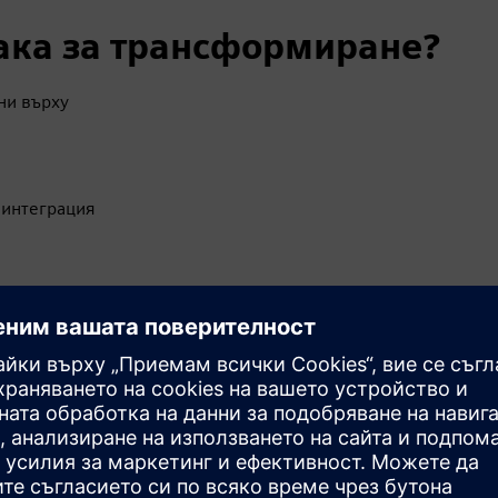
лака за трансформиране?
ни върху
 интеграция
 на данни за активи в реално време