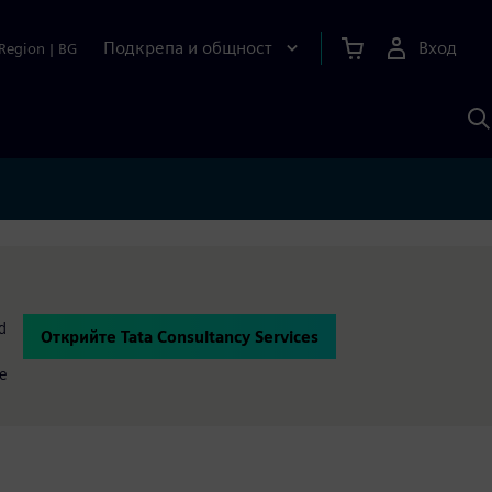
Подкрепа и общност
Вход
Region
|
BG
Т
с
S
d
Открийте Tata Consultancy Services
ce