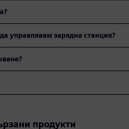
а?
 да управлявам зарядна станция?
чване?
вързани продукти