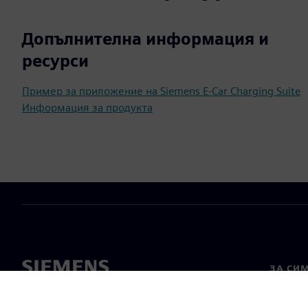
Допълнителна информация и
ресурси
Пример за приложение на Siemens E-Car Charging Suite
Информация за продукта
ЗА СИ
За нас