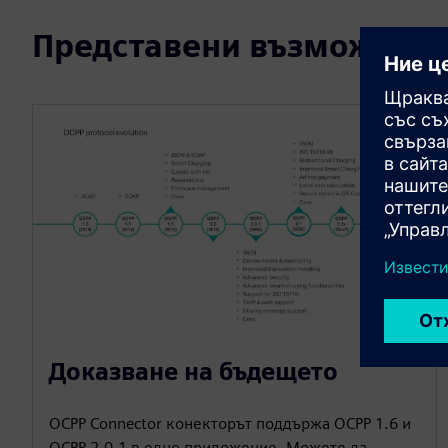
Представени възможност
Доказване на бъдещето
OCPP Connector конекторът поддържа OCPP 1.6 и
OCPP 2.0.1 в едно приложение. Можете да