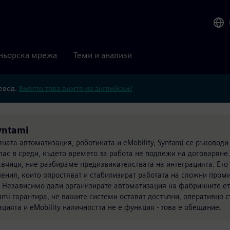
ньорска мрежа
Теми и анализи
ревод.
Вместо това вижте на английски?
yntami
ната автоматизация, роботиката и eMobility, Syntami се ръководи
ас в среди, където времето за работа не подлежи на договаряне.<
авчици, ние разбираме предизвикателствата на интеграцията. Ето
ния, които опростяват и стабилизират работата на сложни пром
/> Независимо дали организирате автоматизация на фабричните е
ami гарантира, че вашите системи остават достъпни, оперативно 
цията и eMobility наличността не е функция - това е обещание.