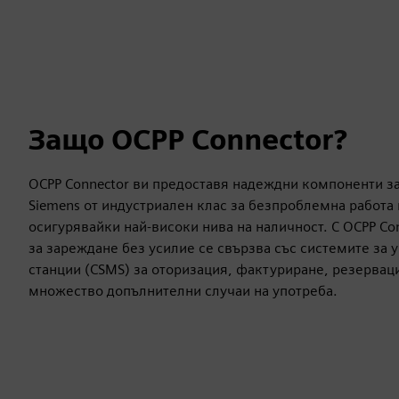
Защо OCPP Connector?
OCPP Connector ви предоставя надеждни компоненти з
Siemens от индустриален клас за безпроблемна работа 
осигурявайки най-високи нива на наличност. С OCPP Co
за зареждане без усилие се свързва със системите за 
станции (CSMS) за оторизация, фактуриране, резервац
множество допълнителни случаи на употреба.