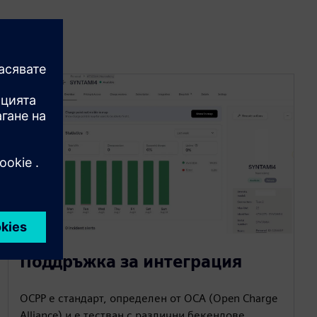
Поддръжка за интеграция
OCPP е стандарт, определен от OCA (Open Charge
Alliance) и е тестван с различни бекендове.