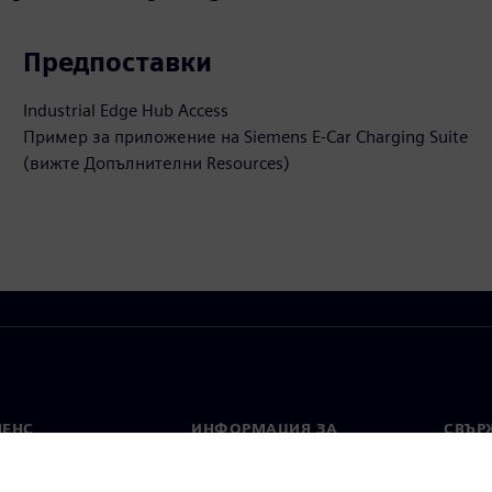
Предпоставки
Industrial Edge Hub Access
Пример за приложение на Siemens E-Car Charging Suite
(вижте Допълнителни Resources)
МЕНС
ИНФОРМАЦИЯ ЗА
СВЪРЖ
ФИРМАТА
Конта