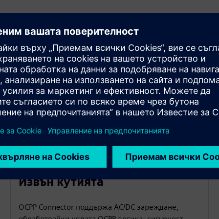
и
Извън кутията
OCPP Connector поддържа AC/DC зареждане,
обработвайки цялата OCPP логика: сигурност,