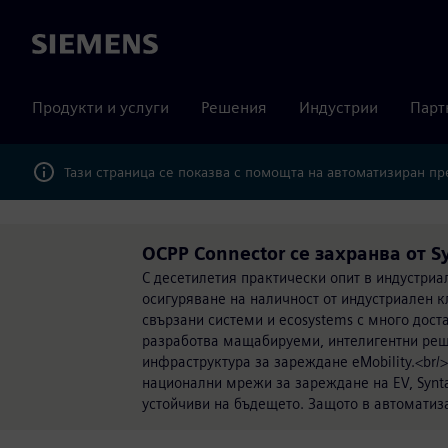
Siemens
Продукти и услуги
Решения
Индустрии
Парт
Тази страница се показва с помощта на автоматизиран п
OCPP Connector се захранва от S
С десетилетия практически опит в индустриал
осигуряване на наличност от индустриален кл
свързани системи и ecosystems с много дост
разработва мащабируеми, интелигентни реше
инфраструктура за зареждане eMobility.<br
национални мрежи за зареждане на EV, Synt
устойчиви на бъдещето. Защото в автоматиза