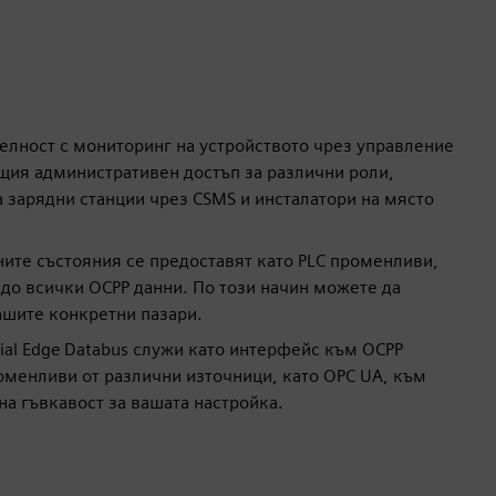
елност с мониторинг на устройството чрез управление
дящия административен достъп за различни роли,
 зарядни станции чрез CSMS и инсталатори на място
ите състояния се предоставят като PLC променливи,
до всички OCPP данни. По този начин можете да
ашите конкретни пазари.
ial Edge Databus служи като интерфейс към OCPP
оменливи от различни източници, като OPC UA, към
а гъвкавост за вашата настройка.