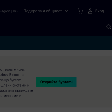
Подкрепа и общност
Вход
Region
|
BG
Т
с
S
 от една мисия:
br/> В свят на
 защо Syntami
Открийте Syntami
ишлени системи и
тажи или въвеждате
съвместими и