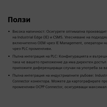
Ползи
Висока наличност: Осигурете оптимална производит
на Industrial Edge (IE) и CSMS. Улесняване на подхо
включително OEM чрез IE Management, оператори на
чрез PLC променливи.
Пълна интеграция на PLC: Конфигурацията и вътрешн
така че вашето приложение да има директен достъп 
приложите диференциращи случаи на употреба за в
Пълна интеграция на индустриалните ръбове: Industr
Connector конектора. Можете да картографирате пр
променливи OCPP Connector, осигуряващи максималн