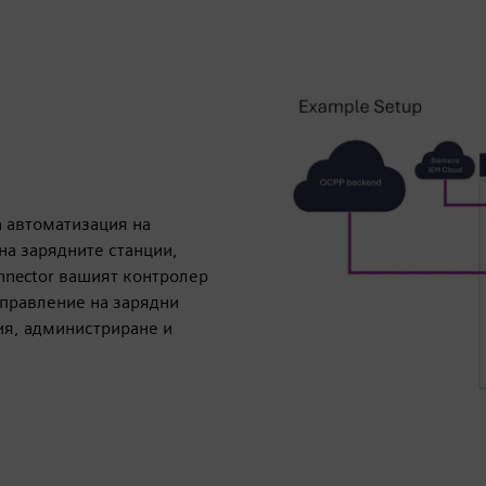
а автоматизация на
на зарядните станции,
nnector вашият контролер
управление на зарядни
ия, администриране и