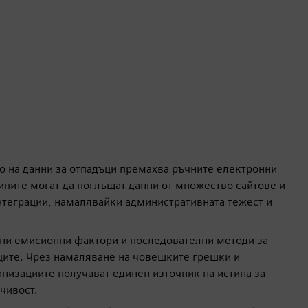
о на данни за отпадъци премахва ръчните електронни
ипите могат да поглъщат данни от множество сайтове и
теграции, намалявайки административната тежест и
ани емисионни фактори и последователни методи за
ците. Чрез намаляване на човешките грешки и
анизациите получават единен източник на истина за
чивост.