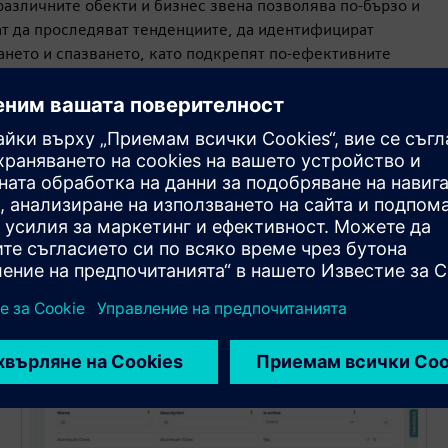
различните обекти и бизнес звена позволява по-бързо и
т да проследяват тенденциите, да идентифицират
ането и спазването, като подкрепят по-ефективните
и