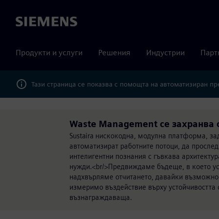
Siemens
Продукти и услуги
Решения
Индустрии
Парт
Тази страница се показва с помощта на автоматизиран п
Waste Management се захранва о
Sustaira нискокодна, модулна платформа, за
автоматизират работните потоци, да прослед
интелигентни познания с гъвкава архитектур
нужди.<br/>Предвиждаме бъдеще, в което уст
надхвърляме отчитането, давайки възможнос
измеримо въздействие върху устойчивостта 
възнаграждаваща.