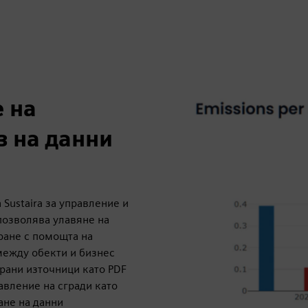
 на
з на данни
Sustaira за управление и
 позволява улавяне на
ране с помощта на
между обекти и бизнес
рани източници като PDF
авление на сгради като
ане на данни