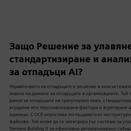
Защо Решение за улавяне
стандартизиране и анали
за отпадъци AI?
Управлението на отпадъците е решение в екосистемата 
анализ на данните за отпадъците в организациите. Той
данни за отпадъците на гранулирано ниво, стандартизи
вградени или персонализирани фактори и агрегиране 
единици. С OCR опростява поглъщането от неструктури
файлове. Той може да се интегрира със системи за упр
Siemens Building X за ефективно автоматизирано събир