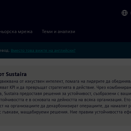
ньорска мрежа
Теми и анализи
ревод.
Вместо това вижте на английски?
т Sustaira
движвана от изкуствен интелект, помага на лидерите да обединяв
яват KPI и да превръщат стратегията в действие. Чрез комбинира
а, Sustaira предоставя решения за устойчивост, съобразени с ваш
ойчивостта е в основата на дейността на всяка организация. Ето
т на организациите да декарбонизират операциите, да намалят ри
с гъвкави, мащабируеми решения. Ние правим устойчивостта ефе