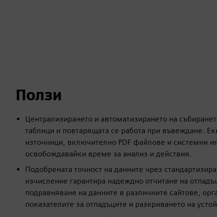
Ползи
Централизирането и автоматизирането на събиранет
таблици и повтарящата се работа при въвеждане. Ек
източници, включително PDF файлове и системни ин
освобождавайки време за анализ и действия.
Подобрената точност на данните чрез стандартизир
изчисление гарантира надеждно отчитане на отпадъ
подравняване на данните в различните сайтове, орг
показателите за отпадъците и разкриването на устой