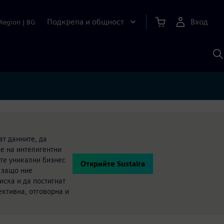
Подкрепа и общност
Вход
Region
|
BG
Т
с
S
ат данните, да
не на интелигентни
ите уникални бизнес
Открийте Sustaira
 защо ние
ска и да постигнат
ктивна, отговорна и