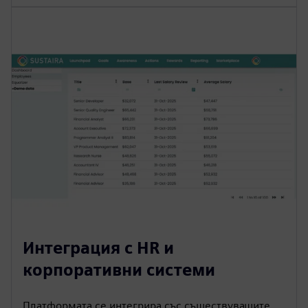
Интеграция с HR и
корпоративни системи
Платформата се интегрира със съществуващите