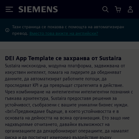
Siemens
Тази страница се показва с помощта на автоматизиран
превод.
Вместо това вижте на английски?
DEI App Template се захранва от Sustaira
Sustaira нискокодна, модулна платформа, задвижвана от
изкуствен интелект, помага на лидерите да обединяват
данните, да автоматизират работните потоци, да
проследяват KPI и да превръщат стратегията в действие.
Чрез комбиниране на интелигентни интелигентни познания с
гъвкава архитектура, Sustaira предоставя решения за
устойчивост, съобразени с вашите уникални бизнес нужди.
<br/>Предвиждаме бъдеще, в което устойчивостта е в
основата на дейността на всяка организация. Ето защо ние
надхвърляме отчитането, давайки възможност на
организациите да декарбонизират операциите, да намалят
риска и да постигнат измеримо въздействие върху