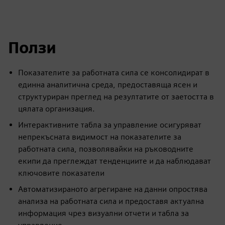
Ползи
Показателите за работната сила се консолидират в
единна аналитична среда, предоставяща ясен и
структуриран преглед на резултатите от заетостта в
цялата организация.
Интерактивните табла за управление осигуряват
непрекъсната видимост на показателите за
работната сила, позволявайки на ръководните
екипи да преглеждат тенденциите и да наблюдават
ключовите показатели
Автоматизираното агрегиране на данни опростява
анализа на работната сила и предоставя актуална
информация чрез визуални отчети и табла за