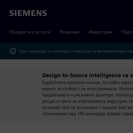
Siemens
Продукти и услуги
Решения
Индустрии
Парт
Тази страница се показва с помощта на автоматизиран п
Design-to-Source Intelligence се
Supplyframe променя начина, по който хората
верига за стойност на електрониката. Изпо
предлагането и рисковите фактори, платформа
ресурс в света за електронната индустрия. 
по целия свят се ангажират с нашите SaaS р
оптимизират над 140 милиарда долара годиш