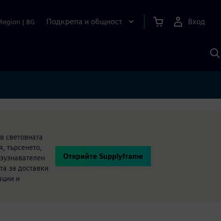
Подкрепа и общност
Вход
Region
|
BG
Т
с
S
 в световната
, търсенето,
Открийте Supplyframe
азузнавателен
та за доставки
ации и