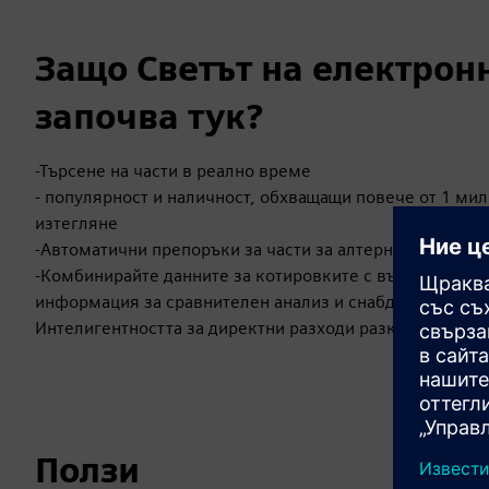
Защо Светът на електрон
започва тук?
-Търсене на части в реално време
- популярност и наличност, обхващащи повече от 1 мил
изтегляне
-Автоматични препоръки за части за алтернативни или 
-Комбинирайте данните за котировките с външни пазар
информация за сравнителен анализ и снабдяване
Интелигентността за директни разходи разкрива намал
Ползи