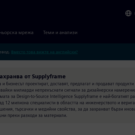
ньорска мрежа
Теми и анализи
ревод.
Вместо това вижте на английски?
 захранва от Supplyframe
 и бизнесът проектират, доставят, предлагат и продават продукти
лзвайки милиарди непрекъснати сигнали за дизайнерски намерения
та за Design-to-Source Intelligence Supplyframe е най-богатият р
Над 12 милиона специалисти в областта на инженерството и верига
ешения, търсачки и медийни свойства, за да захранват бързи инов
ни преки разходи за материали.