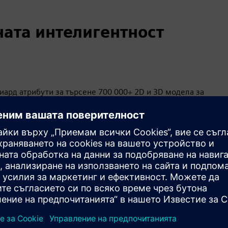
ната интелигентност
иард атрибути за търсене 700 000+ 2D и 3D модела за
съседни части
ни данни; исторически котировки и друга подходяща
яване на риска