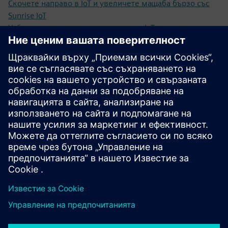
Скочете направо в IoT и увеличете мащаба бързо със
Sunrise IoT
Уеб магазин за стартерни услуги на IoT
Платформа за управление на бизнес свързаността
Sunrise (CMP)
Вдъхновяващи IoT истории и случаи на употреба на
Sunrise
От тестова аларма до интелигентен град бъдещето с
Kockum Sonics и интелигентни сирени
Основи на IoT, тенденции и практически пример в
бялата книга на Sunrise IoT
Предпоставки