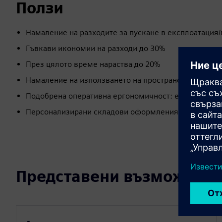
Ползи
Намаление на разходите за пускане в експлоатация
Гъвкави икономии на разходи до 30%
През цялото време нараства до 20%
Намаление на използването на пространството до 5
Подобрена оперативна ергономичност: елиминира р
Персонализирани складови оформления, стабилно 
Представени възможност