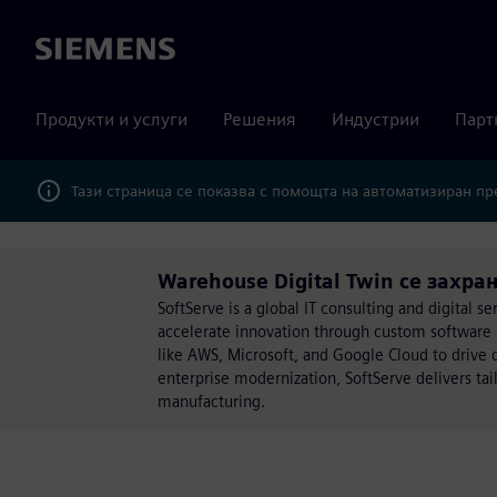
Siemens
Продукти и услуги
Решения
Индустрии
Парт
Тази страница се показва с помощта на автоматизиран п
Warehouse Digital Twin се захран
SoftServe is a global IT consulting and digital s
accelerate innovation through custom software so
like AWS, Microsoft, and Google Cloud to drive 
enterprise modernization, SoftServe delivers tai
manufacturing.