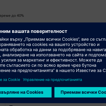
/време до 40%
0%
исковете, свързани с физическото прототипиране
планиране на
и