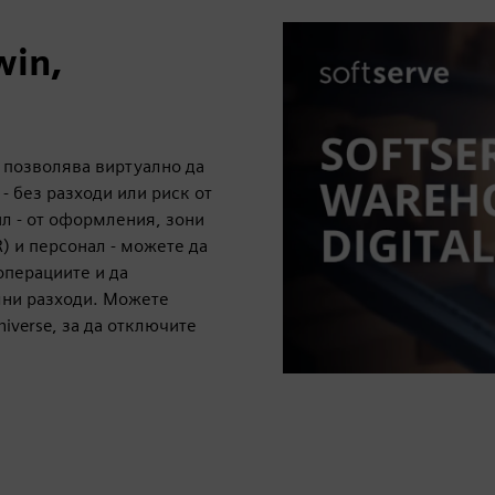
win,
ви позволява виртуално да
- без разходи или риск от
л - от оформления, зони
) и персонал - можете да
операциите и да
лни разходи. Можете
iverse, за да отключите