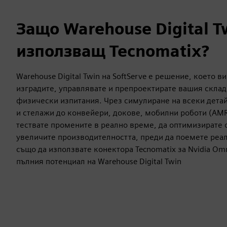
Защо Warehouse Digital T
използващ Tecnomatix?
Warehouse Digital Twin на SoftServe е решение, което 
изградите, управлявате и препроектирате вашия склад 
физически изпитания. Чрез симулиране на всеки детай
и стелажи до конвейери, докове, мобилни роботи (AMR
тествате промените в реално време, да оптимизирате 
увеличите производителността, преди да поемете реа
също да използвате конектора Tecnomatix за Nvidia Omn
пълния потенциал на Warehouse Digital Twin