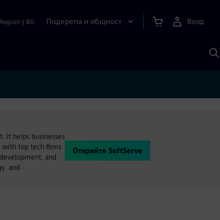
Подкрепа и общност
Вход
Region
|
BG
Т
с
S
t. It helps businesses
 with top tech firms
Открийте SoftServe
e development, and
rgy and