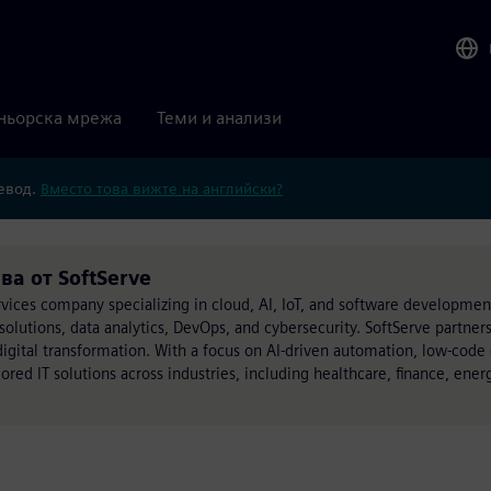
ньорска мрежа
Теми и анализи
ревод.
Вместо това вижте на английски?
ва от SoftServe
ervices company specializing in cloud, AI, IoT, and software developmen
lutions, data analytics, DevOps, and cybersecurity. SoftServe partners
digital transformation. With a focus on AI-driven automation, low-cod
lored IT solutions across industries, including healthcare, finance, ene