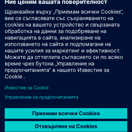
Допълнителна информация и
ресурси
Повече информация за практиката на SoftServe с нисък
код
Връзка за контакт SoftServe
Предпоставки