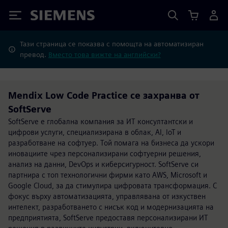
Siemens
Тази страница се показва с помощта на автоматизиран
превод.
Вместо това вижте на английски?
Mendix Low Code Practice се захранва от
SoftServe
SoftServe е глобална компания за ИТ консултантски и
цифрови услуги, специализирана в облак, AI, IoT и
разработване на софтуер. Той помага на бизнеса да ускори
иновациите чрез персонализирани софтуерни решения,
анализ на данни, DevOps и киберсигурност. SoftServe си
партнира с топ технологични фирми като AWS, Microsoft и
Google Cloud, за да стимулира цифровата трансформация. С
фокус върху автоматизацията, управлявана от изкуствен
интелект, разработването с нисък код и модернизацията на
предприятията, SoftServe предоставя персонализирани ИТ