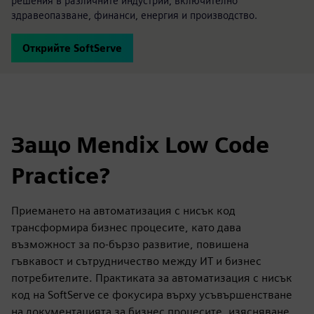
решения в различните индустрии, включително
здравеопазване, финанси, енергия и производство.
Открийте SoftServe
Защо Mendix Low Code
Practice?
Приемането на автоматизация с нисък код
трансформира бизнес процесите, като дава
възможност за по-бързо развитие, повишена
гъвкавост и сътрудничество между ИТ и бизнес
потребителите. Практиката за автоматизация с нисък
код на SoftServe се фокусира върху усъвършенстване
на документацията за бизнес процесите, изясняване