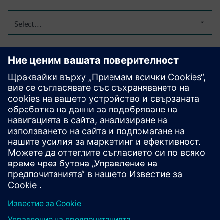
Select...
JIT/JIS Планиране на
производството
SmarterMRP помага на автомобилните производители и
доставчици да планират при ограничения на JIT/JIS, да
управляват многовариантни BOMs и да решават
решения за материали и партиди преди планиране.
Подобрява подравняването на MBOM, готовността за
изпълнение и проследяемостта за изтегляне и одити
на клиенти.