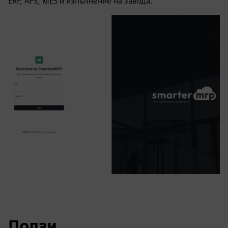
ERP, APS, MES и изпълнение на завода.
Ползи