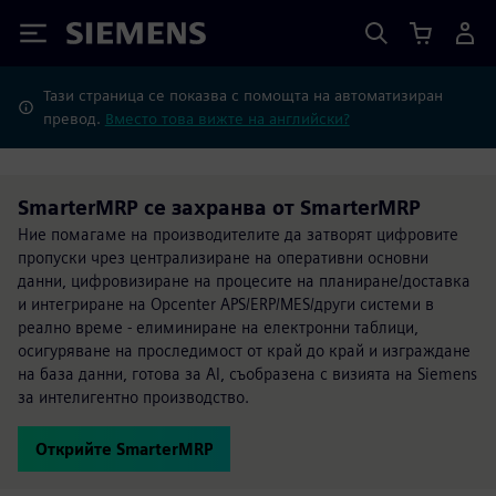
Siemens
Тази страница се показва с помощта на автоматизиран
превод.
Вместо това вижте на английски?
SmarterMRP се захранва от SmarterMRP
Ние помагаме на производителите да затворят цифровите
пропуски чрез централизиране на оперативни основни
данни, цифровизиране на процесите на планиране/доставка
и интегриране на Opcenter APS/ERP/MES/други системи в
реално време - елиминиране на електронни таблици,
осигуряване на проследимост от край до край и изграждане
на база данни, готова за AI, съобразена с визията на Siemens
за интелигентно производство.
Открийте SmarterMRP